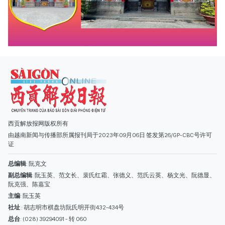
西贡解放报网版权所有
由越南新闻与传播部所属报刊局于2023年09月06日 签发第26/GP-CBC号许可
证
总编辑
: 阮克文
副总编辑
: 阮玉英、范文长、裴氏红霜、张德义、范氏云英、杨文光、阮德显、
阮克强、陈嘉宝
主编
: 阮玉英
社址
: 胡志明市棋盘坊阮氏明开街432-434号
总台
: (028) 39294091 - 转 060
热线
: 096.558.1888
编辑部
: (028) 39294092 - 转 060
电子信箱
: hoavan@sggp.org.vn; quangcaohoavan09@gmail.com
广告部
(028) 38334185
quangcaohoavan09@gmail.com;