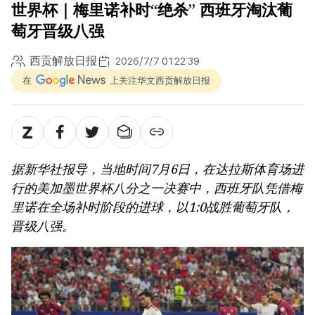
世界杯｜梅里诺补时“绝杀” 西班牙淘汰葡
萄牙晋级八强
西贡解放日报
2026/7/7 01:22:39
在
上关注华文西贡解放日报
据新华社报导，当地时间7月6日，在达拉斯体育场进
行的美加墨世界杯八分之一决赛中，西班牙队凭借梅
里诺在全场补时阶段的进球，以1:0战胜葡萄牙队，
晋级八强。