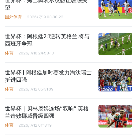
世界杯：姆巴佩表示没想让教练失
望
国外体育
2026/7/19 03:30:22
世界杯：阿根廷2:1逆转英格兰 将与
西班牙争冠
体育
2026/7/16 24:58:18
世界杯 | 阿根廷加时赛发力淘汰瑞士
挺进四强
体育
2026/7/12 05:31:09
世界杯｜贝林厄姆连场“双响” 英格
兰击败挪威晋级四强
体育
2026/7/12 01:18:19