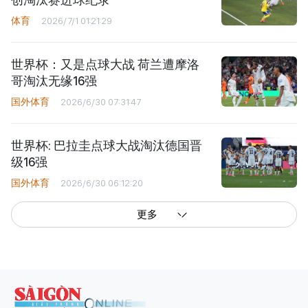
体育
2026/7/1 01:21:29
世界杯：又是点球大战 荷兰遭摩洛
哥淘汰无缘16强
国外体育
2026/6/30 07:31:47
世界杯: 巴拉圭点球大战淘汰德国晋
级16强
国外体育
2026/6/30 06:12:20
更多