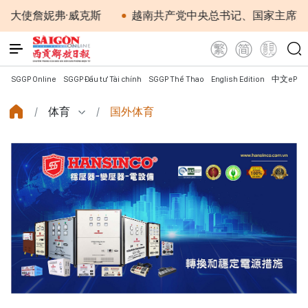
妮弗·威克斯
越南共产党中央总书记、国家主席苏林将对澳
SGGP Online
SGGP Đầu tư Tài chính
SGGP Thể Thao
English Edition
中文ePap
体育
国外体育