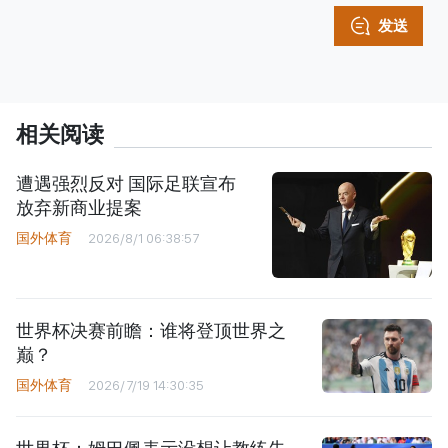
发送
相关阅读
遭遇强烈反对 国际足联宣布
放弃新商业提案
国外体育
2026/8/1 06:38:57
世界杯决赛前瞻：谁将登顶世界之
巅？
国外体育
2026/7/19 14:30:35