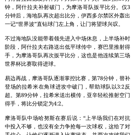
钟，阿什拉夫补射破门，为摩洛哥队扳平比分。仅3
分钟后，海地队再次超出比分，伊西多尔禁区外轰出
一记“世界波”直钻球门左上角，让门将望球兴叹。
不过海地队没能带着领先进入中场休息，上半场补时
阶段，阿什拉夫右路送出低平球传中，赛巴里推射得
手，为摩洛哥队再次扳平比分，这也是他连续第三场
世界杯比赛取得进球。
易边再战，摩洛哥队逐渐掌控比赛，第78分钟，替补
登场的拉希米在角球进攻中破门，帮助球队以3:2反
超。第89分钟，拉希米送出横传，亚辛轻松推射空门
得手，将比分锁定为4:2。
摩洛哥队中场哈努斯在赛后说：“上半场我们在对抗
中投入不够，也没有全力争抢每一次球权，这给了对
手信心，让他们逐渐进入比赛状态，并两次攻破我们