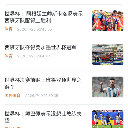
世界杯： 阿根廷主帅斯卡洛尼表示
西班牙队配得上胜利
体育
2026/7/20 02:45:55
西班牙队夺得美加墨世界杯冠军
体育
2026/7/20 24:41:44
世界杯决赛前瞻：谁将登顶世界之
巅？
国外体育
2026/7/19 14:30:35
世界杯：姆巴佩表示没想让教练失
望