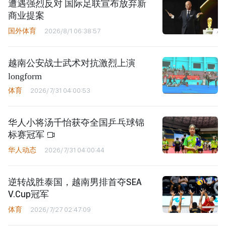
遭遇强烈反对 国际足联宣布放弃新
商业提案
国外体育
2026/8/1 06:38:57
越南公安战士武术对抗激烈上演
longform
体育
2026/7/31 04:00:53
华人小将汤千怡获夺全国乒乓球锦
标赛冠军
华人动态
2026/7/31 04:00:44
逆转战胜泰国，越南男排首夺SEA
V.Cup冠军
体育
2026/7/27 02:47:09