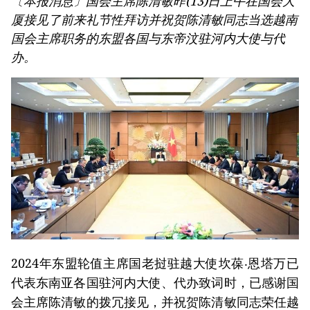
〔本报消息〕国会主席陈清敏昨(13)日上午在国会大
厦接见了前来礼节性拜访并祝贺陈清敏同志当选越南
国会主席职务的东盟各国与东帝汶驻河内大使与代
办。
2024年东盟轮值主席国老挝驻越大使坎葆‧恩塔万已
代表东南亚各国驻河内大使、代办致词时，已感谢国
会主席陈清敏的拨冗接见，并祝贺陈清敏同志荣任越