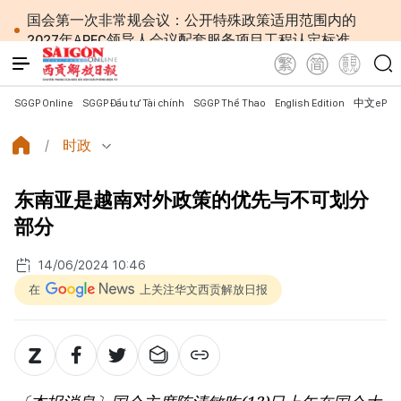
国会第一次非常规会议：公开特殊政策适用范围内的
2027年APEC领导人会议配套服务项目工程认定标准
越南第十六届国会第一次非常规会议：简化行政手续
但不削弱监管责任
越南国会主席陈青敏会见美国驻越南大使詹妮弗·威克
SGGP Online
SGGP Đầu tư Tài chính
SGGP Thể Thao
English Edition
中文ePap
斯
越南共产党中央总书记、国家主席苏林将对澳大利亚
时政
和新西兰进行国事访问
政府总理黎明兴：网络安全必须做到“维护系统”与
东南亚是越南对外政策的优先与不可划分
“保护人员”紧密结合
越南政府总理黎明兴会见马来西亚国防部长
部分
党中央总书记、国家主席苏林：越南与马来西亚关系
日益活跃
14/06/2024 10:46
党中央总书记、国家主席苏林：建设一部科学严谨、
在
上关注华文西贡解放日报
简明精炼、便于执行且具有长远生命力的党章
苏林总书记、国家主席会见东盟国家驻河内使节：共
同建设团结、自强的东盟共同体
越南国会常务委员会会议：提交国会审议通过设立广
宁市和北宁市《决议》