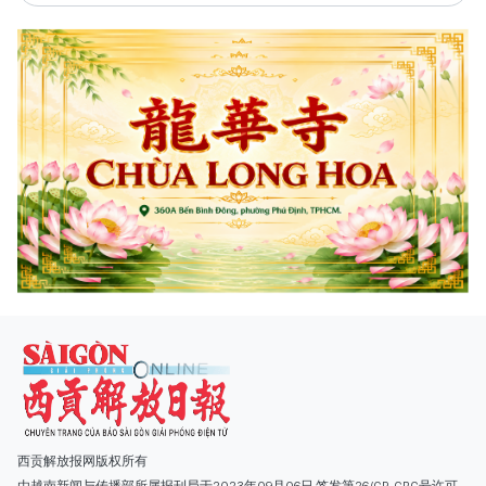
西贡解放报网版权所有
由越南新闻与传播部所属报刊局于2023年09月06日 签发第26/GP-CBC号许可
证
总编辑
: 阮克文
副总编辑
: 阮玉英、范文长、裴氏红霜、张德义、范氏云英、杨文光、阮德显、
阮克强、陈嘉宝
主编
: 阮玉英
社址
: 胡志明市棋盘坊阮氏明开街432-434号
总台
: (028) 39294091 - 转 060
热线
: 096.558.1888
编辑部
: (028) 39294092 - 转 060