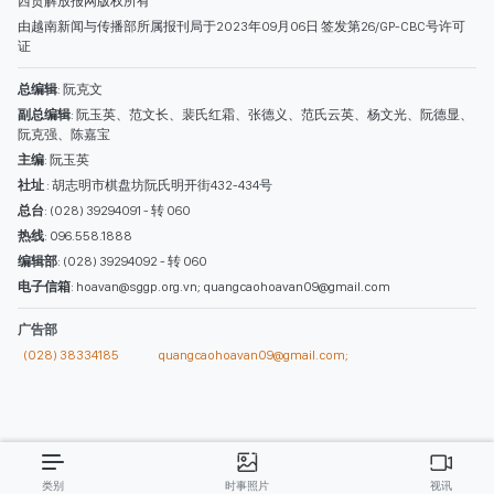
西贡解放报网版权所有
由越南新闻与传播部所属报刊局于2023年09月06日 签发第26/GP-CBC号许可
证
总编辑
: 阮克文
副总编辑
: 阮玉英、范文长、裴氏红霜、张德义、范氏云英、杨文光、阮德显、
阮克强、陈嘉宝
主编
: 阮玉英
社址
: 胡志明市棋盘坊阮氏明开街432-434号
总台
: (028) 39294091 - 转 060
热线
: 096.558.1888