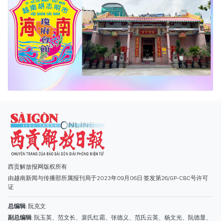
西贡解放报网版权所有
由越南新闻与传播部所属报刊局于2023年09月06日 签发第26/GP-CBC号许可
证
总编辑
: 阮克文
副总编辑
: 阮玉英、范文长、裴氏红霜、张德义、范氏云英、杨文光、阮德显、
阮克强、陈嘉宝
主编
: 阮玉英
社址
: 胡志明市棋盘坊阮氏明开街432-434号
总台
: (028) 39294091 - 转 060
热线
: 096.558.1888
编辑部
: (028) 39294092 - 转 060
电子信箱
: hoavan@sggp.org.vn; quangcaohoavan09@gmail.com
广告部
(028) 38334185
quangcaohoavan09@gmail.com;