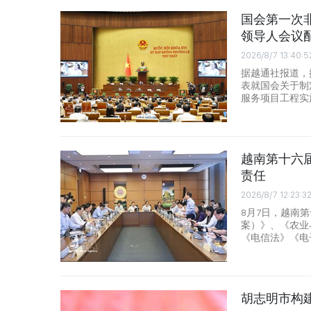
国会第一次非
领导人会议
2026/8/7 13:40:5
据越通社报道，
表就国会关于制
服务项目工程实
越南第十六
责任
2026/8/7 12:23:3
8月7日，越南
案）》、《农业
《电信法》《电
胡志明市构