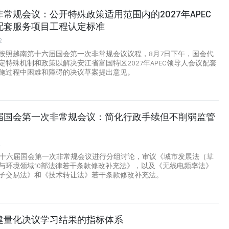
常规会议：公开特殊政策适用范围内的2027年APEC
配套服务项目工程认定标准
2
按照越南第十六届国会第一次非常规会议议程，8月7日下午，国会代
定特殊机制和政策以解决安江省富国特区2027年APEC领导人会议配套
施过程中困难和障碍的决议草案提出意见。
届国会第一次非常规会议：简化行政手续但不削弱监管
2
第十六届国会第一次非常规会议进行分组讨论，审议《城市发展法（草
与环境领域10部法律若干条款修改补充法》，以及《无线电频率法》
子交易法》和《技术转让法》若干条款修改补充法。
建量化决议学习结果的指标体系