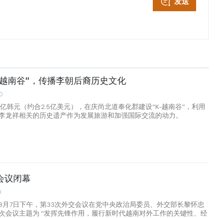
发送
-越南谷”，传播李朝后裔历史文化
0
6亿韩元（约合2.5亿美元），在庆尚北道奉化郡建设“K-越南谷”，利用
李龙祥相关的历史遗产作为发展旅游和加强国际交流的动力。
会议闭幕
9
8月7日下午，第33次外交会议在党中央政治局委员、外交部长黎怀忠
次会议主题为 “发挥先锋作用，履行新时代越南对外工作的关键性、经