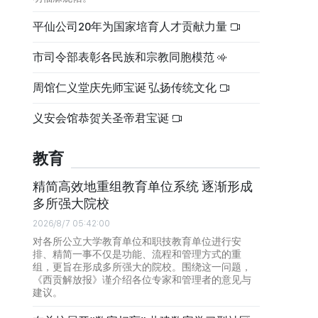
平仙公司20年为国家培育人才贡献力量
市司令部表彰各民族和宗教同胞模范
周馆仁义堂庆先师宝诞 弘扬传统文化
义安会馆恭贺关圣帝君宝诞
教育
精简高效地重组教育单位系统 逐渐形成
多所强大院校
2026/8/7 05:42:00
对各所公立大学教育单位和职技教育单位进行安
排、精简一事不仅是功能、流程和管理方式的重
组，更旨在形成多所强大的院校。围绕这一问题，
《西贡解放报》谨介绍各位专家和管理者的意见与
建议。