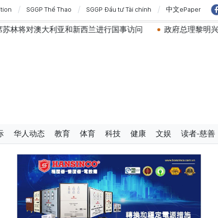
ition
SGGP Thể Thao
SGGP Đầu tư Tài chính
中文ePaper
亚和新西兰进行国事访问
政府总理黎明兴：网络安全必须做
际
华人动态
教育
体育
科技
健康
文娱
读者-慈善