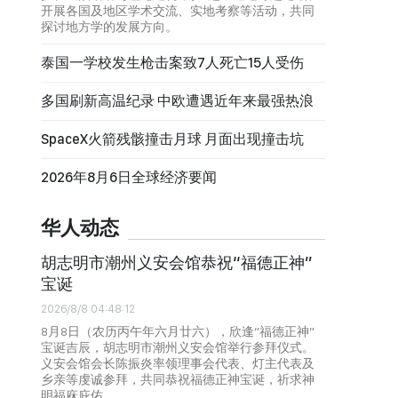
开展各国及地区学术交流、实地考察等活动，共同
探讨地方学的发展方向。
泰国一学校发生枪击案致7人死亡15人受伤
多国刷新高温纪录 中欧遭遇近年来最强热浪
SpaceX火箭残骸撞击月球 月面出现撞击坑
2026年8月6日全球经济要闻
华人动态
胡志明市潮州义安会馆恭祝“福德正神”
宝诞
2026/8/8 04:48:12
8月8日（农历丙午年六月廿六），欣逢“福德正神”
宝诞吉辰，胡志明市潮州义安会馆举行参拜仪式。
义安会馆会长陈振炎率领理事会代表、灯主代表及
乡亲等虔诚参拜，共同恭祝福德正神宝诞，祈求神
明福庥庇佑。