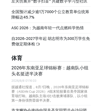
左关坊展开“数字扫盲” 共建数字学习型社区
全国预计减少逾1万7000个公立教育单位统筹
降幅达45.7%
ASC 2026：为越南年轻一代点燃科学热情
自2026-2027学年起 胡志明市为300万学生免
费做定期体检
体育
2026年东南亚足球锦标赛：越南队小组
头名挺进半决赛
2026/8/8 01:16:03
据越通社报道，8月7日晚，2026年东南亚足球锦标
赛（ASEAN Cup 2026）A组末轮较量在美亭国家体
育场打响。越南队主场3比1击败柬埔寨队，以小组
第一身份强势晋级半决赛。
市龙狮协会接待中国关圣宫同盟总会访问团