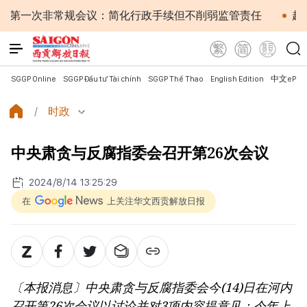
次非常规会议：简化行政手续但不削弱监管责任
越南国会主
SGGP Online
SGGP Đầu tư Tài chính
SGGP Thể Thao
English Edition
中文ePap
时政
中央肃贪与反腐指委会召开第26次会议
2024/8/14 13:25:29
在
上关注华文西贡解放日报
〔本报消息〕中央肃贪与反腐指委会今(14)日在河内
召开第26次会议以讨论并对3项内容提意见：今年上