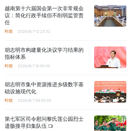
越南第十六届国会第一次非常规会
议：简化行政手续但不削弱监管责
任
时政
2026/8/7 12:23:32
胡志明市构建量化决议学习结果的
指标体系
时政
2026/8/7 10:00:00
胡志明市集中资源推进乡级数字基
础设施现代化
时政
2026/8/7 09:00:00
第七军区司令慰问黎氏莲公园烈士
遗骸搜寻归集队伍