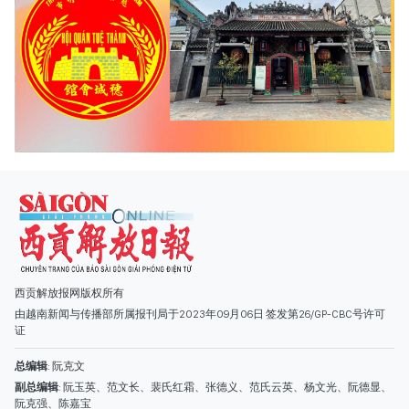
西贡解放报网版权所有
由越南新闻与传播部所属报刊局于2023年09月06日 签发第26/GP-CBC号许可
证
总编辑
: 阮克文
副总编辑
: 阮玉英、范文长、裴氏红霜、张德义、范氏云英、杨文光、阮德显、
阮克强、陈嘉宝
主编
: 阮玉英
社址
: 胡志明市棋盘坊阮氏明开街432-434号
总台
: (028) 39294091 - 转 060
热线
: 096.558.1888
编辑部
: (028) 39294092 - 转 060
电子信箱
: hoavan@sggp.org.vn; quangcaohoavan09@gmail.com
广告部
(028) 38334185
quangcaohoavan09@gmail.com;