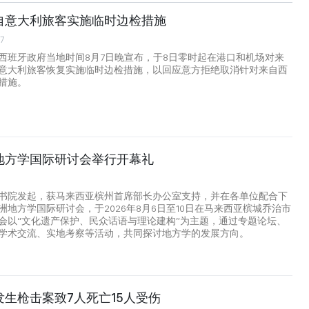
自意大利旅客实施临时边检措施
07
西班牙政府当地时间8月7日晚宣布，于8日零时起在港口和机场对来
意大利旅客恢复实施临时边检措施，以回应意方拒绝取消针对来自西
措施。
地方学国际研讨会举行开幕礼
书院发起，获马来西亚槟州首席部长办公室支持，并在各单位配合下
洲地方学国际研讨会，于2026年8月6日至10日在马来西亚槟城乔治市
会以“文化遗产保护、民众话语与理论建构”为主题，通过专题论坛、
学术交流、实地考察等活动，共同探讨地方学的发展方向。
生枪击案致7人死亡15人受伤