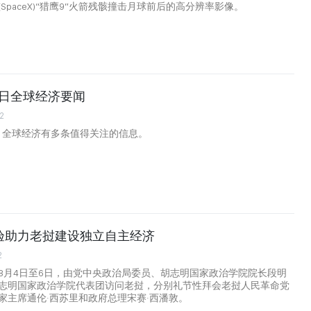
SpaceX)“猎鹰9”火箭残骸撞击月球前后的高分辨率影像。
月6日全球经济要闻
2
日，全球经济有多条值得关注的信息。
验助力老挝建设独立自主经济
2
8月4日至6日，由党中央政治局委员、胡志明国家政治学院院长段明
志明国家政治学院代表团访问老挝，分别礼节性拜会老挝人民革命党
家主席通伦·西苏里和政府总理宋赛·西潘敦。