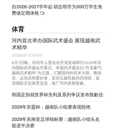
自2026-2027学年起 胡志明市为300万学生免
费做定期体检
体育
河内首次举办国际武术盛会 展现越南武
术精华
2026/8/8 12:44:49
8月7日晚，河内市人委会在升龙皇城举行2026年河
内国际武术盛会开幕式。本届武术盛会以“升龙豪气-
越南武术精华”为主题，汇聚国内外武术大师、教练
员、运动员和爱好者，旨在弘扬民族尚武传统，促
进国际文化体育交流，推广河内首都形象。
韩国足协就世界杯失利及系列争议发布致歉信
2026年东盟杯：越南队小组赛表现惊艳
2026年东南亚足球锦标赛：越南队小组头名
挺进半决赛