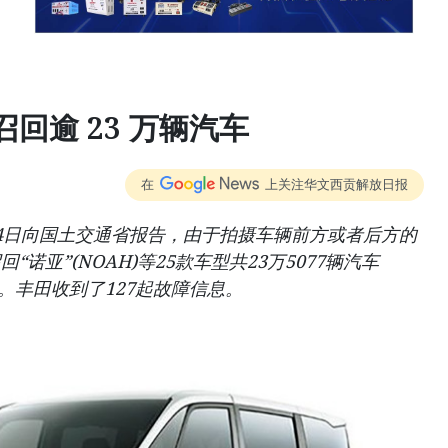
回逾 23 万辆汽车
在
上关注华文西贡解放日报
4日向国土交通省报告，由于拍摄车辆前方或者后方的
诺亚”(NOAH)等25款车型共23万5077辆汽车
生产)。丰田收到了127起故障信息。