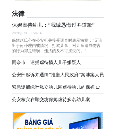
法律
保姆虐待幼儿：“我诚恳悔过并道歉”
2026/8/8 10:50:14
保姆赵氏心在公安机关接受调查时表示悔意：“无论
出于何种理由或情况，打骂儿童、对儿童造成伤害
的行为都是错误、违法的及不可接受的。”
同奈市：逮捕虐待情人儿子嫌疑人
公安部起诉并通缉“推翻人民政府”案涉案人员
紧急逮捕绿叶私立幼儿园虐待幼儿的保姆
公安核实在顺交坊保姆虐待多名幼儿案