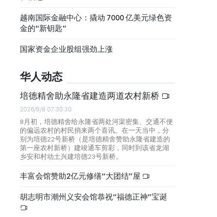
越南国际金融中心：撬动 7000 亿美元绿色资
金的“新钥匙”
国家资金企业股组强劲上涨
华人动态
培德精舍助永隆省建造两道农村新桥
2026/8/8 07:30:30
8月初，培德精舍给永隆省两处河渠密集、交通不便
的偏远农村的村民捎来两个喜讯。在一天当中，分
别为培德22号新桥（是培德精舍赞助永隆省建造的
第一座农村新桥）建竣通车剪彩，同时到该省龙湖
乡安和村动土兴建培德23号新桥。
丰富会馆赞助2亿元修缮“大团结”屋
胡志明市潮州义安会馆恭祝“福德正神”宝诞