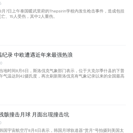
5
月7日上午泰国暖武里府的Thepsirin学校内发生枪击事件，造成包括
死亡、15人受伤，其中2人重伤。
温纪录 中欧遭遇近年来最强热浪
00
当地时间8月6日，斯洛伐克气象部门表示，位于大克尔季什县的下普
午气温达到42摄氏度，再次刷新斯洛伐克有气象记录以来的全国最高
火箭残骸撞击月球 月面出现撞击坑
0
韩国宇宙航空厅8月6日表示，韩国月球轨道器“赏月”号拍摄到美国太