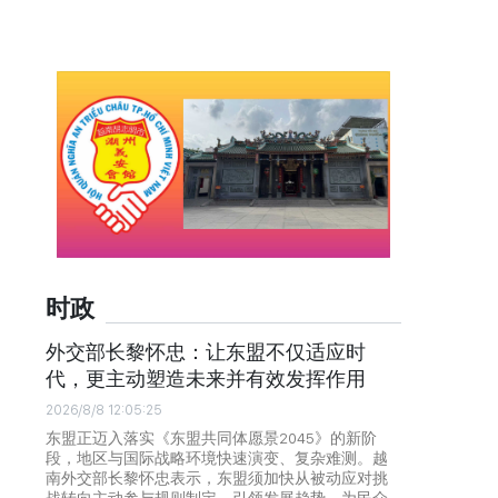
时政
外交部长黎怀忠：让东盟不仅适应时
代，更主动塑造未来并有效发挥作用
2026/8/8 12:05:25
东盟正迈入落实《东盟共同体愿景2045》的新阶
段，地区与国际战略环境快速演变、复杂难测。越
南外交部长黎怀忠表示，东盟须加快从被动应对挑
战转向主动参与规则制定、引领发展趋势，为民众