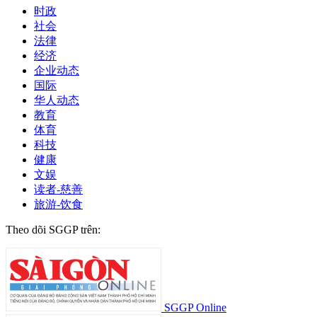
时政
社会
法律
经济
企业动态
国际
华人动态
教育
体育
科技
健康
文娱
读者-慈善
旅游-饮食
Theo dõi SGGP trên:
SGGP Online