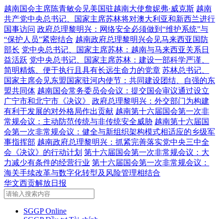
越南国会主席陈青敏会见美国驻越南大使詹妮弗·威克斯
越南
共产党中央总书记、国家主席苏林将对澳大利亚和新西兰进行
国事访问
政府总理黎明兴：网络安全必须做到“维护系统”与
“保护人员”紧密结合
越南政府总理黎明兴会见马来西亚国防
部长
党中央总书记、国家主席苏林：越南与马来西亚关系日
益活跃
党中央总书记、国家主席苏林：建设一部科学严谨、
简明精炼、便于执行且具有长远生命力的党章
苏林总书记、
国家主席会见东盟国家驻河内使节：共同建设团结、自强的东
盟共同体
越南国会常务委员会会议：提交国会审议通过设立
广宁市和北宁市《决议》
政府总理黎明兴：外交部门为构建
有利于发展的对外格局作出贡献
越南第十六届国会第一次非
常规会议：主动防范传统与非传统安全威胁
越南第十六届国
会第一次非常规会议：健全与新组织架构模式相适应的乡级军
事指挥部
越南政府总理黎明兴：抓紧完善落实党中央三中全
会《决议》的行动计划
第十六届国会第一次非常规会议：大
力减少有条件的经营行业
第十六届国会第一次非常规会议：
海关手续改革与数字化转型及风险管理相结合
华文西贡解放日报
SGGP Online