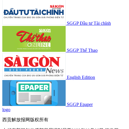
SGGP Đầu tư Tài chính
SGGP Thể Thao
English Edition
SGGP Epaper
logo
西贡解放报网版权所有