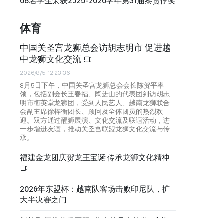
68名学生荣获2025-2026学年第31届黎贵惇奖
体育
中国关圣宫龙狮总会访胡志明市 促进越
中龙狮文化交流
2026/8/5 12:23:36
8月5日下午，中国关圣宫龙狮总会会长陈贺平率
领，包括副会长王春福、陶进山的代表团到访胡志
明市衡英堂龙狮团，受到人民艺人、越南龙狮联合
会副主席徐梓衡团长、顾问及全体团员的热烈欢
迎。双方通过醒狮展演、文化交流及联谊活动，进
一步增进友谊，推动关圣宫联盟龙狮文化交流与传
承。
福建金龙团庆贺龙王宝诞 传承龙狮文化精神
2026年东盟杯：越南队客场击败印尼队，扩
大半决赛之门