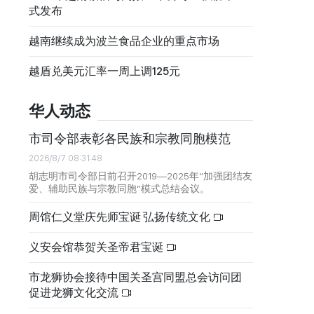
式发布
越南继续成为波兰食品企业的重点市场
越盾兑美元汇率一周上调125元
华人动态
市司令部表彰各民族和宗教同胞模范
2026/8/7 08:31:48
胡志明市司令部日前召开2019—2025年“加强团结友
爱、辅助民族与宗教同胞”模式总结会议。
周馆仁义堂庆先师宝诞 弘扬传统文化
义安会馆恭贺关圣帝君宝诞
市龙狮协会接待中国关圣宫同盟总会访问团
促进龙狮文化交流