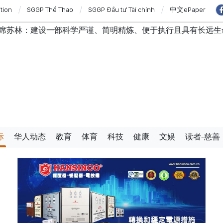
ition
SGGP Thể Thao
SGGP Đầu tư Tài chính
中文ePaper
部科学严谨、简明精炼、便于执行且具有长远生命力的党章
际
华人动态
教育
体育
科技
健康
文娱
读者-慈善