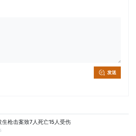
发送
生枪击案致7人死亡15人受伤
5