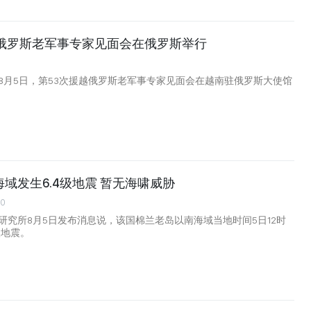
越俄罗斯老军事专家见面会在俄罗斯举行
8月5日，第53次援越俄罗斯老军事专家见面会在越南驻俄罗斯大使馆
域发生6.4级地震 暂无海啸威胁
00
研究所8月5日发布消息说，该国棉兰老岛以南海域当地时间5日12时
级地震。