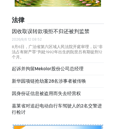
法律
因收取误转款项拒不归还被判监禁
2026/8/6 12:08:52
8月6日，广治省第六区域人民法院开庭审理，以“非
法占有财产罪”判处1992年出生的阮世吕有期徒刑12
个月。
起诉并拘留Mekolor股份公司总经理
新华园项链抢劫案28名涉事者被传唤
因身份证信息被盗用而失去经营权
嘉莱省对追赶电动自行车驾驶人的2名交警进
行检讨