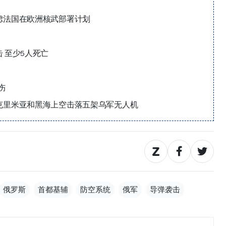
虑法国在欧洲核武部署计划
 至少5人死亡
伤
克里米亚和黑海上空击落五架乌军无人机
俄罗斯
首都基辅
防空系统
俄军
导弹袭击