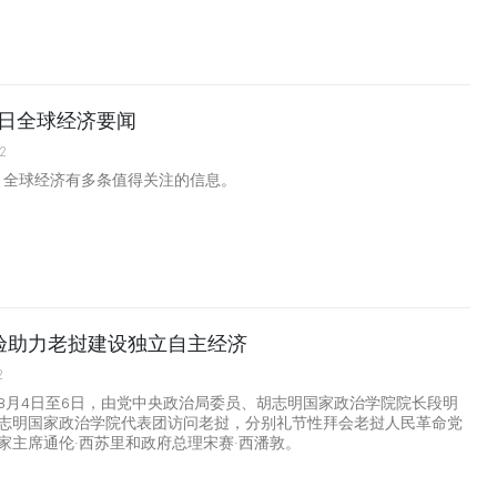
月6日全球经济要闻
2
日，全球经济有多条值得关注的信息。
验助力老挝建设独立自主经济
2
8月4日至6日，由党中央政治局委员、胡志明国家政治学院院长段明
志明国家政治学院代表团访问老挝，分别礼节性拜会老挝人民革命党
家主席通伦·西苏里和政府总理宋赛·西潘敦。