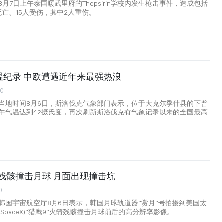
月7日上午泰国暖武里府的Thepsirin学校内发生枪击事件，造成包括
死亡、15人受伤，其中2人重伤。
温纪录 中欧遭遇近年来最强热浪
00
当地时间8月6日，斯洛伐克气象部门表示，位于大克尔季什县的下普
午气温达到42摄氏度，再次刷新斯洛伐克有气象记录以来的全国最高
火箭残骸撞击月球 月面出现撞击坑
0
韩国宇宙航空厅8月6日表示，韩国月球轨道器“赏月”号拍摄到美国太
SpaceX)“猎鹰9”火箭残骸撞击月球前后的高分辨率影像。