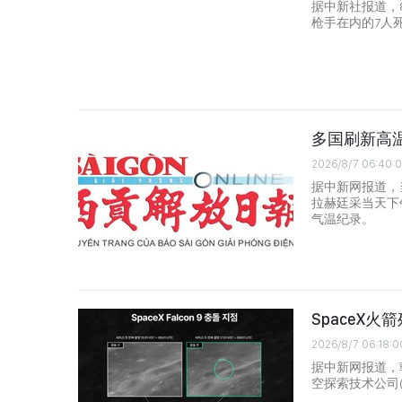
据中新社报道，8
枪手在内的7人
多国刷新高
2026/8/7 06:40:
据中新网报道，
拉赫廷采当天下
气温纪录。
SpaceX
2026/8/7 06:18:0
据中新网报道，
空探索技术公司(