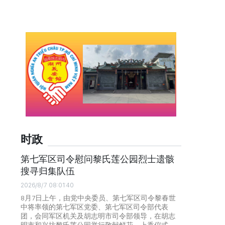
时政
第七军区司令慰问黎氏莲公园烈士遗骸
搜寻归集队伍
2026/8/7 08:01:40
8月7日上午，由党中央委员、第七军区司令黎春世
中将率领的第七军区党委、第七军区司令部代表
团，会同军区机关及胡志明市司令部领导，在胡志
明市和兴坊黎氏莲公园举行敬献鲜花、上香仪式，