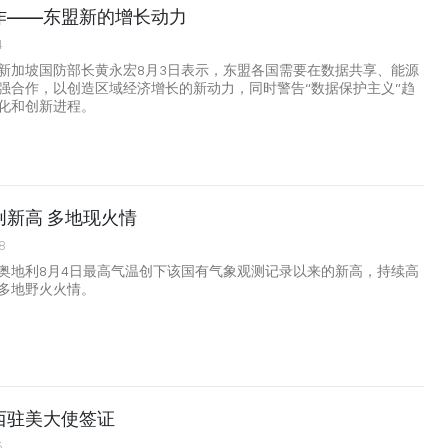
作——东盟新的增长动力
4
新加坡国防部长黄永宏8月3日表示，东盟各国需要在数据共享、能源
强合作，以创造区域经济增长的新动力，同时警告“数据保护主义”趋
化和创新进程。
创新高 多地现火情
8
奥地利8月4日最高气温创下该国有气象观测记录以来的新高，持续高
多地野火火情。
西驻美大使签证
5