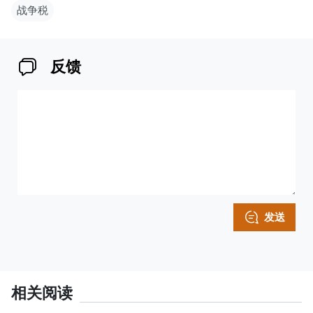
兰引发争议◆
乌克兰总统
战时增税法案
泽连斯基
乌克兰居民