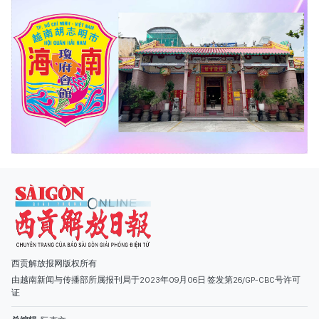
西贡解放报网版权所有
由越南新闻与传播部所属报刊局于2023年09月06日 签发第26/GP-CBC号许可
证
总编辑
: 阮克文
副总编辑
: 阮玉英、范文长、裴氏红霜、张德义、范氏云英、杨文光、阮德显、
阮克强、陈嘉宝
主编
: 阮玉英
社址
: 胡志明市棋盘坊阮氏明开街432-434号
总台
: (028) 39294091 - 转 060
热线
: 096.558.1888
编辑部
: (028) 39294092 - 转 060
电子信箱
: hoavan@sggp.org.vn; quangcaohoavan09@gmail.com