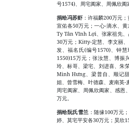
号1574)、周宅阖家、周佩欣
捐给冯苏虾
：许福麟200万元
宣佑各50万元；一心-滴水、黄志康
Ty Tân Vĩnh Lợi、张家
30万元；Kitty-定慧、李
发、福名氏(编号1570)、
1550)15万元；张汝慧、
玲、标哥、梁宅、刘进喜、朱荣
Minh Hưng、梁普自、顺记甜品
姐、曾雪梅、叶德森、麦南英-麦
周宅阖家、周佩欣阖家、感恩、
万元。
捐给阮氏雪兰
：随缘100万元
婷、莫宅平安各30万元；昊欣1