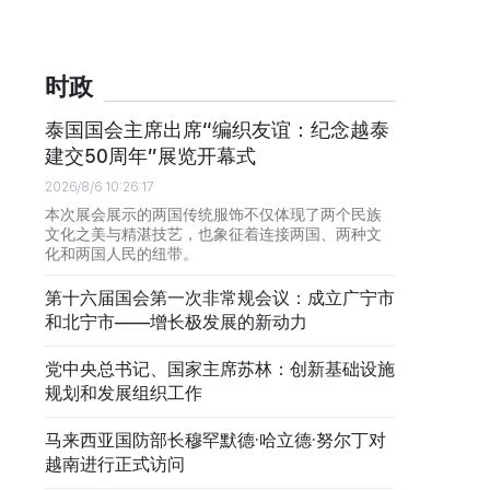
时政
泰国国会主席出席“编织友谊：纪念越泰
建交50周年”展览开幕式
2026/8/6 10:26:17
本次展会展示的两国传统服饰不仅体现了两个民族
文化之美与精湛技艺，也象征着连接两国、两种文
化和两国人民的纽带。
第十六届国会第一次非常规会议：成立广宁市
和北宁市——增长极发展的新动力
党中央总书记、国家主席苏林：创新基础设施
规划和发展组织工作
马来西亚国防部长穆罕默德·哈立德·努尔丁对
越南进行正式访问