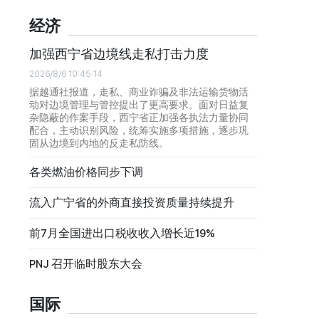
经济
加强西宁省边境线走私打击力度
2026/8/6 10:45:14
据越通社报道，走私、商业诈骗及非法运输货物活
动对边境管理与管控提出了更高要求。面对日益复
杂隐蔽的作案手段，西宁省正加强各执法力量协同
配合，主动识别风险，统筹实施多项措施，逐步巩
固从边境到内地的反走私防线。
各类燃油价格同步下调
流入广宁省的外商直接投资质量持续提升
前7月全国进出口税收收入增长近19%
PNJ 召开临时股东大会
国际