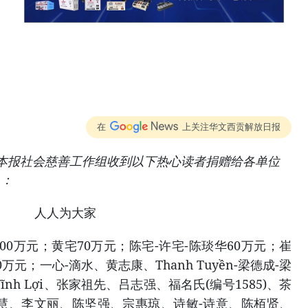
在
上关注华文西贡解放日报
2日，本报社会慈善工作组收到以下热心读者捐赠给各单位
）：
00万元；黄宅70万元；陈宅-许宅-陈琰华60万元；崔
元；一心-滴水、黄志康、Thanh Tuyền-梁德成-梁
n Vĩnh Lợi、张家祖先、吕志强、福名氏(编号1585)、茶
ty-定慧、李文丽、陈坚强、宗惠琼、诗敏-诗意、陈栢贤、