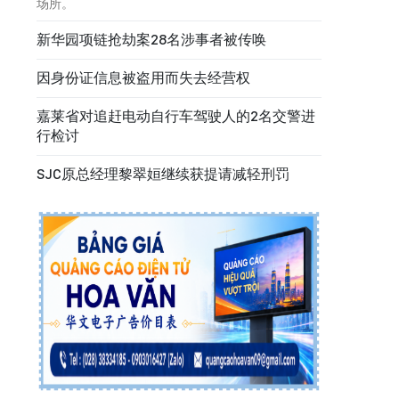
场所。
新华园项链抢劫案28名涉事者被传唤
因身份证信息被盗用而失去经营权
嘉莱省对追赶电动自行车驾驶人的2名交警进
行检讨
SJC原总经理黎翠姮继续获提请减轻刑罚