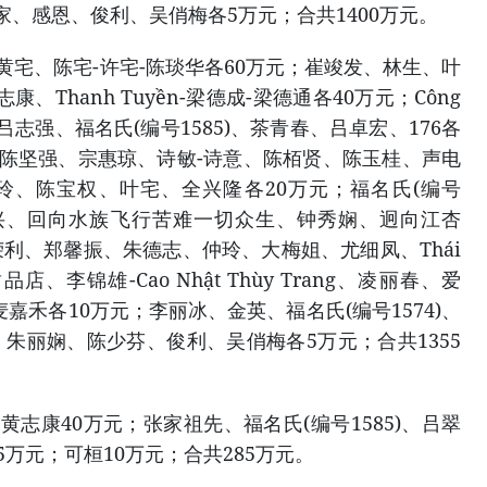
阖家、感恩、俊利、吴俏梅各5万元；合共1400万元。
；黄宅、陈宅-许宅-陈琰华各60万元；崔竣发、林生、叶
、Thanh Tuyền-梁德成-梁德通各40万元；Công
祖先、吕志强、福名氏(编号1585)、茶青春、吕卓宏、176各
文丽、陈坚强、宗惠琼、诗敏-诗意、陈栢贤、陈玉桂、声电
钟慧玲、陈宝权、叶宅、全兴隆各20万元；福名氏(编号
博振兴、回向水族飞行苦难一切众生、钟秀娴、迥向江杏
利、郑馨振、朱德志、仲玲、大梅姐、尤细凤、Thái
店、李锦雄-Cao Nhật Thùy Trang、凌丽春、爱
嘉禾各10万元；李丽冰、金英、福名氏(编号1574)、
朱丽娴、陈少芬、俊利、吴俏梅各5万元；合共1355
；黄志康40万元；张家祖先、福名氏(编号1585)、吕翠
5万元；可桓10万元；合共285万元。