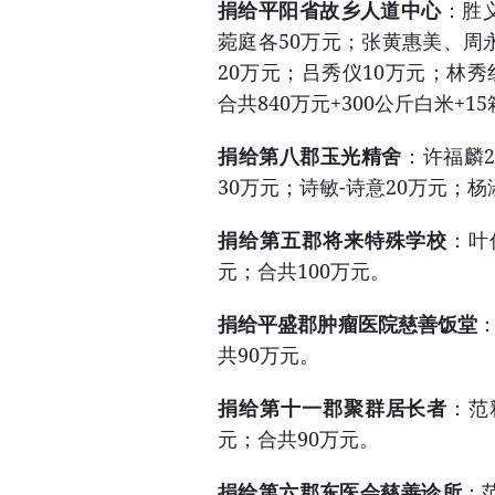
捐给平阳省故乡人道中心
：胜
菀庭各50万元；张黄惠美、周永青-周
20万元；吕秀仪10万元；林秀
合共840万元+300公斤白米+1
捐给第八郡玉光精舍
：许福麟2
30万元；诗敏-诗意20万元；杨
捐给第五郡将来特殊学校
：叶
元；合共100万元。
捐给平盛郡肿瘤医院慈善饭堂
共90万元。
捐给第十一郡聚群居长者
：范
元；合共90万元。
捐给第六郡东医会慈善诊所
：