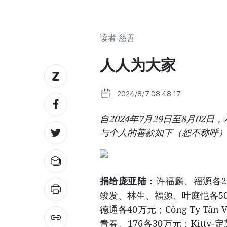
读者-慈善
人人为大家
2024/8/7 08:48:17
自2024年7月29日至8月0
与个人的善款如下（恕不称呼
捐给庞亚陆
：许福麟、福源各2
竣发、林生、福源、叶庭恺各50万
德通各40万元；Công Ty Tâ
青春、176各30万元；Kit