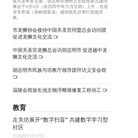
值关圣帝君宝诞，胡志明市潮州义安会馆第九届理
事会于8月6日（农历丙午年六月廿四）上午，在堤
岸关帝庙（俗称借富庙）循传统礼仪举行贺诞庆
典。
市龙狮协会接待中国关圣宫同盟总会访问团
促进龙狮文化交流
中国关圣宫龙狮总会访胡志明市 促进越中龙
狮文化交流
胡志明市民族与宗教厅领导团拜访义安会馆
温陵会馆放生池文物浮雕墙修复工程动工
教育
左关坊展开“数字扫盲” 共建数字学习型
社区
2026/8/6 08:21:02