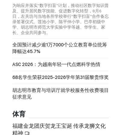
为响应并落实“数字扫盲”计划，推动社区数字知识普
及、提升居民数字技能、促进数字化转型，8月6
日，左关坊与当地各所学校举行“数字扫盲”合作备忘
录签署仪式。莲池小学、陈平仲小学、巴亭初级中
学、胡志明市师范大学实验中学等越、华学生、家
长、企业共同参与。
全国预计减少逾1万7000个公立教育单位统筹
降幅达45.7%
ASC 2026：为越南年轻一代点燃科学热情
68名学生荣获2025-2026学年第31届黎贵惇奖
胡志明市教育与培训厅就学校服务性收费项目
征求意见
体育
福建金龙团庆贺龙王宝诞 传承龙狮文化
精神