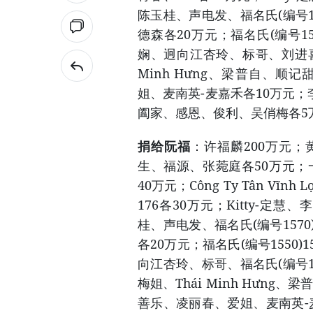
陈玉桂、声电发、福名氏(编号
德森各20万元；福名氏(编号1
娴、迥向江杏玲、标哥、刘进喜
Minh Hưng、梁普自、顺记甜品
姐、麦南英-麦嘉禾各10万元；
阖家、感恩、俊利、吴俏梅各5万
捐给阮福
：许福麟200万元；
生、福源、张菀庭各50万元；一心
40万元；Công Ty Tân V
176各30万元；Kitty-
桂、声电发、福名氏(编号15
各20万元；福名氏(编号155
向江杏玲、标哥、福名氏(编号
梅姐、Thái Minh Hưng、梁
善乐、凌丽春、爱姐、麦南英-