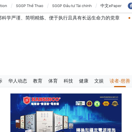
ition
SGGP Thể Thao
SGGP Đầu tư Tài chính
中文ePaper
精炼、便于执行且具有长远生命力的党章
苏林总书记、国
际
华人动态
教育
体育
科技
健康
文娱
读者-慈善