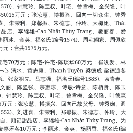
1570)、钟慧玲、陈宝权、叶宅、曾雪梅、全兴隆、叶
550)15万元；张汝慧、博振兴、回向一切众生、钟秀
、朱荣利、郑馨振、朱德志、仲玲、大梅姐、Thái
店、李锦雄-Cao Nhật Thùy Trang、凌丽春、爱
李丽冰、金英、福名氏(编号1574)、周宅阖家、周佩欣
元；合共1575万元。
黄宅70万元；陈宅-许宅-陈琰华60万元；崔竣发、林
-滴水、黄志康、Thanh Tuyền-梁德成-梁德通各
ĩnh Lợi、张家祖先、吕志强、福名氏(编号1585)、茶青春、
定慧、李文丽、陈坚强、宗惠琼、诗敏-诗意、陈栢贤、陈玉
70)、钟慧玲、陈宝权、叶宅、曾雪梅、全兴隆、叶德森
0)15万元；张汝慧、博振兴、回向已故父母、钟秀娴、迥
1552)、刘进喜、朱荣利、郑馨振、朱德志、仲玲、大
普自、顺记甜品店、李锦雄-Cao Nhật Thùy Trang、为
麦嘉禾各10万元；李丽冰、金英、杨丽香、福名氏(编