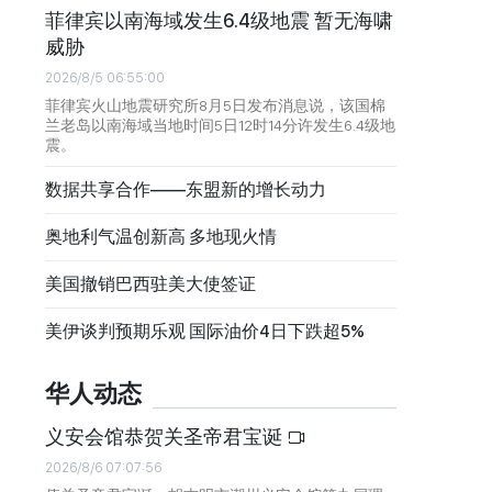
菲律宾以南海域发生6.4级地震 暂无海啸
威胁
2026/8/5 06:55:00
菲律宾火山地震研究所8月5日发布消息说，该国棉
兰老岛以南海域当地时间5日12时14分许发生6.4级地
震。
数据共享合作——东盟新的增长动力
奥地利气温创新高 多地现火情
美国撤销巴西驻美大使签证
美伊谈判预期乐观 国际油价4日下跌超5%
华人动态
义安会馆恭贺关圣帝君宝诞
2026/8/6 07:07:56