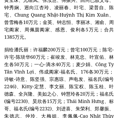
钟秀娴、迥向江杏玲、凌丽春、叶宅、梁普自、陈
宅、Chung Quang Nhật-Huỳnh Thị Kim Xuân、
曾雪梅各10万元；金英、钟志恒、李丽冰、湘俞、周
宅阖家、周佩茵阖家、感恩、俊利各5万元；合共
1385万元。
捐给潘氏丽：许福麟200万元；曾宅100万元；陈宅-
许宅-陈琰华60万元；崔竣发、林克忠、叶宣佑、林
生各50万元；一心-滴水40万元；麦少娟、Công Ty
Tân Vĩnh Lợi、伟成阖家-福名氏、176各30万元；
诗敏-诗意、陈坚强、宗惠琼、声电发、福名氏(编号
2246)、Kitty-定慧、李文丽、陈宝权、陈玉桂、叶
德森、全兴隆、美如之心、钟慧玲各20万元；福名氏
(编号2230)、昊欣各15万元；Thái Minh Hưng、标
哥、福名氏(编号2232)、刘进喜、朱荣利、郑馨振、
朱德志、仲玲、大梅姐、李佩佩-Cao Nhật Thùy