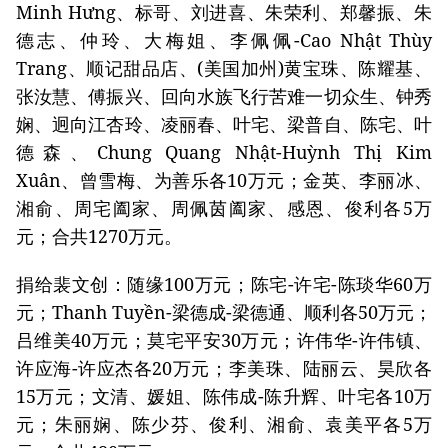
Minh Hưng、标哥、刘进喜、朱荣利、郑馨振、朱
德志、仲玲、大梅姐、李佩佩-Cao Nhật Thùy
Trang、顺记甜品店、(美国加州)黄宝珠、陈耀基、
张汝慧、傅振兴、回向水族飞行苦难一切众生、钟秀
娴、迥向江杏玲、凌丽春、叶宅、梁普自、陈宅、叶
德森、Chung Quang Nhật-Huỳnh Thị Kim
Xuân、曾雪梅、为善乐各10万元；金英、李丽冰、
湘俞、周宅阖家、周佩茵阖家、感恩、俊利各5万
元；合共1270万元。
捐给裴文创：随缘100万元；陈宅-许宅-陈琰华60万
元；Thanh Tuyền-梁德成-梁德通、顺利各50万元；
吕维美40万元；莫宅平安30万元；许伟华-许伟镇、
许应海-许应杰各20万元；李美珠、陆丽云、昊欣各
15万元；文清、媛姐、陈伟成-陈升辉、叶宅各10万
元；朱丽娴、陈少芬、俊利、湘俞、袁美平各5万