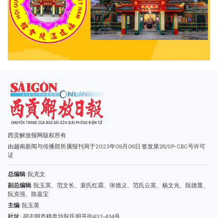
西贡解放报网版权所有
由越南新闻与传播部所属报刊局于2023年09月06日 签发第26/GP-CBC号许可
证
总编辑
: 阮克文
副总编辑
: 阮玉英、范文长、裴氏红霜、张德义、范氏云英、杨文光、阮德显、
阮克强、陈嘉宝
主编
: 阮玉英
社址
: 胡志明市棋盘坊阮氏明开街432-434号