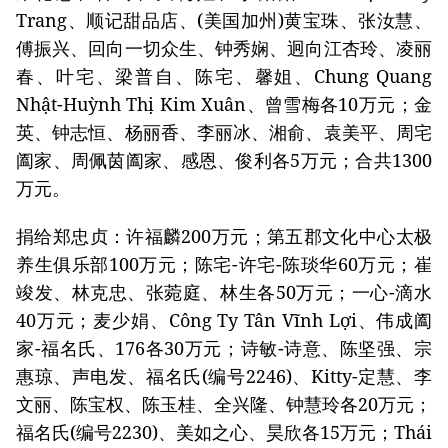
Trang、顺记甜品店、(美国加州)黄宝珠、张汝慧、
傅振兴、回向一切众生、钟秀娴、迥向江杏玲、凌丽
春、叶宅、梁普自、陈宅、馨姐、Chung Quang
Nhật-Huỳnh Thị Kim Xuân、曾雪梅各10万元；金
英、钟志恒、杨丽香、李丽冰、湘俞、袁美平、周宅
阖家、周佩茵阖家、感恩、俊利各5万元；合共1300
万元。
捐给郑忠贞：许福麟200万元；第五郡文化中心太极
养生俱乐部100万元；陈宅-许宅-陈琰华60万元；崔
竣发、林克忠、张菀庭、林生各50万元；一心-滴水
40万元；麦少娟、Công Ty Tân Vĩnh Lợi、伟成阖
家-福名氏、176各30万元；诗敏-诗意、陈坚强、宗
惠琼、声电发、福名氏(编号2246)、Kitty-定慧、李
文丽、陈宝权、陈玉桂、全兴隆、钟慧玲各20万元；
福名氏(编号2230)、美如之心、昊欣各15万元；Thái