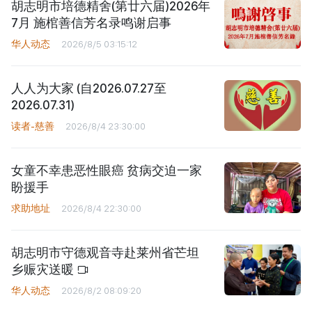
胡志明市培德精舍(第廿六届)2026年
7月 施棺善信芳名录鸣谢启事
华人动态
2026/8/5 03:15:12
人人为大家 (自2026.07.27至
2026.07.31)
读者-慈善
2026/8/4 23:30:00
女童不幸患恶性眼癌 贫病交迫一家
盼援手
求助地址
2026/8/4 22:30:00
胡志明市守德观音寺赴莱州省芒坦
乡赈灾送暖
华人动态
2026/8/2 08:09:20