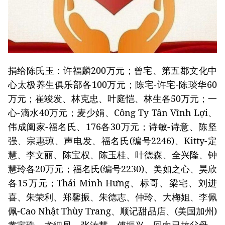
捐给陈氏玉：许福麟200万元；曾宅、第五郡文化中
心太极养生俱乐部各100万元；陈宅-许宅-陈琰华60
万元；崔竣发、林克忠、叶庭恺、林生各50万元；一
心-滴水40万元；麦少娟、Công Ty Tân Vĩnh Lợi、
伟成阖家-福名氏、176各30万元；诗敏-诗意、陈坚
强、宗惠琼、声电发、福名氏(编号2246)、Kitty-定
慧、李文丽、陈宝权、陈玉桂、叶德森、全兴隆、钟
慧玲各20万元；福名氏(编号2230)、美如之心、昊欣
各15万元；Thái Minh Hưng、标哥、梁宅、刘进
喜、朱荣利、郑馨振、朱德志、仲玲、大梅姐、李佩
佩-Cao Nhật Thùy Trang、顺记甜品店、(美国加州)
黄宝珠、尤细凤、张汝慧、傅振兴、回向已故父母、