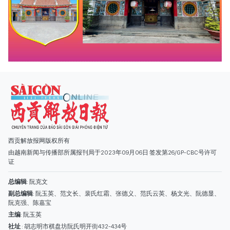
西贡解放报网版权所有
由越南新闻与传播部所属报刊局于2023年09月06日 签发第26/GP-CBC号许可
证
总编辑
: 阮克文
副总编辑
: 阮玉英、范文长、裴氏红霜、张德义、范氏云英、杨文光、阮德显、
阮克强、陈嘉宝
主编
: 阮玉英
社址
: 胡志明市棋盘坊阮氏明开街432-434号
总台
: (028) 39294091 - 转 060
热线
: 096.558.1888
编辑部
: (028) 39294092 - 转 060
电子信箱
: hoavan@sggp.org.vn; quangcaohoavan09@gmail.com
广告部
(028) 38334185
quangcaohoavan09@gmail.com;