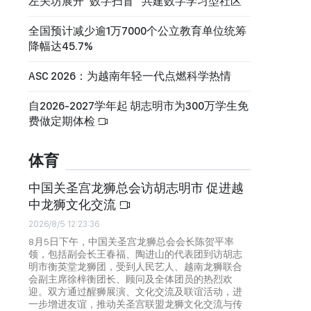
左关坊展开“数字扫盲” 共建数字学习型社区
全国预计减少逾1万7000个公立教育单位统筹
降幅达45.7%
ASC 2026：为越南年轻一代点燃科学热情
自2026-2027学年起 胡志明市为300万学生免
费做定期体检
体育
中国关圣宫龙狮总会访胡志明市 促进越
中龙狮文化交流
2026/8/5 12:23:36
8月5日下午，中国关圣宫龙狮总会会长陈贺平率
领，包括副会长王春福、陶进山的代表团到访胡志
明市衡英堂龙狮团，受到人民艺人、越南龙狮联合
会副主席徐梓衡团长、顾问及全体团员的热烈欢
迎。双方通过醒狮展演、文化交流及联谊活动，进
一步增进友谊，推动关圣宫联盟龙狮文化交流与传