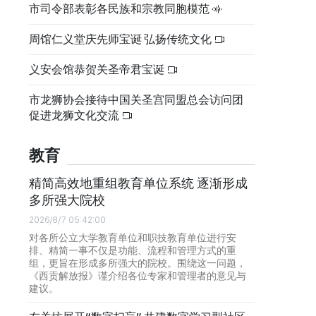
市司令部表彰各民族和宗教同胞模范
周馆仁义堂庆先师宝诞 弘扬传统文化
义安会馆恭贺关圣帝君宝诞
市龙狮协会接待中国关圣宫同盟总会访问团
促进龙狮文化交流
教育
精简高效地重组教育单位系统 逐渐形成
多所强大院校
2026/8/7 05:42:00
对各所公立大学教育单位和职技教育单位进行安
排、精简一事不仅是功能、流程和管理方式的重
组，更旨在形成多所强大的院校。围绕这一问题，
《西贡解放报》谨介绍各位专家和管理者的意见与
建议。