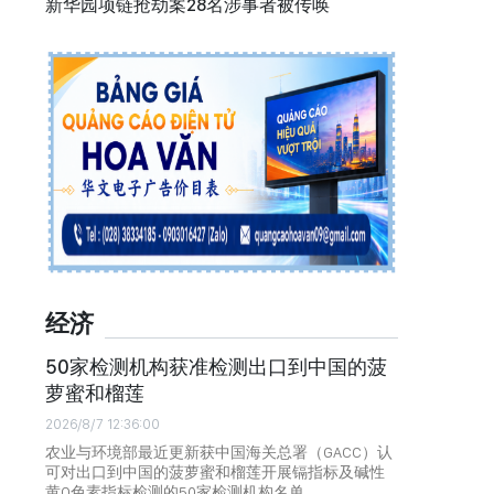
新华园项链抢劫案28名涉事者被传唤
经济
50家检测机构获准检测出口到中国的菠
萝蜜和榴莲
2026/8/7 12:36:00
农业与环境部最近更新获中国海关总署（GACC）认
可对出口到中国的菠萝蜜和榴莲开展镉指标及碱性
黄O色素指标检测的50家检测机构名单。