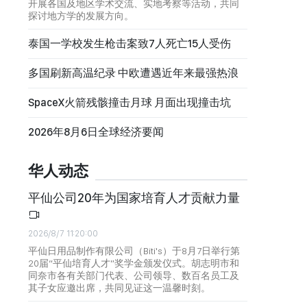
开展各国及地区学术交流、实地考察等活动，共同
探讨地方学的发展方向。
泰国一学校发生枪击案致7人死亡15人受伤
多国刷新高温纪录 中欧遭遇近年来最强热浪
SpaceX火箭残骸撞击月球 月面出现撞击坑
2026年8月6日全球经济要闻
华人动态
平仙公司20年为国家培育人才贡献力量
2026/8/7 11:20:00
平仙日用品制作有限公司（Biti's）于8月7日举行第
20届“平仙培育人才”奖学金颁发仪式。胡志明市和
同奈市各有关部门代表、公司领导、数百名员工及
其子女应邀出席，共同见证这一温馨时刻。