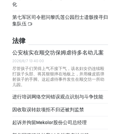
化
第七军区司令慰问黎氏莲公园烈士遗骸搜寻归
集队伍
法律
公安核实在顺交坊保姆虐待多名幼儿案
2026/8/7 13:40:00
尽管孩子们哭得上气不接下气，该名妇女仍连续殴
打孩子头部、将其狠狠摔在地板上，并用橡皮筋弹
射孩子的手脚。这起虐待事件发生在顺交坊一所幼
儿园。
进行培训网络空间错误观点识别与斗争技能
因收取误转款项拒不归还被判监禁
起诉并拘留Mekolor股份公司总经理