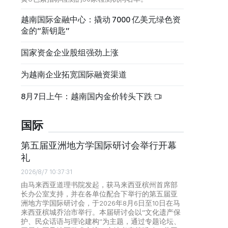
越南国际金融中心：撬动 7000 亿美元绿色资
金的“新钥匙”
国家资金企业股组强劲上涨
为越南企业拓宽国际融资渠道
8月7日上午：越南国内金价转头下跌
国际
第五届亚洲地方学国际研讨会举行开幕
礼
2026/8/7 10:37:31
由马来西亚道理书院发起，获马来西亚槟州首席部
长办公室支持，并在各单位配合下举行的第五届亚
洲地方学国际研讨会，于2026年8月6日至10日在马
来西亚槟城乔治市举行。本届研讨会以“文化遗产保
护、民众话语与理论建构”为主题，通过专题论坛、