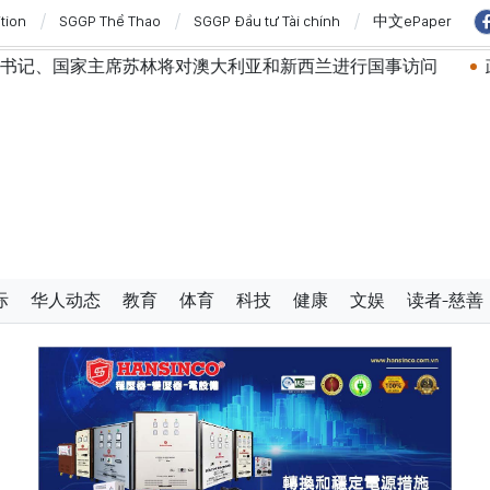
ition
SGGP Thể Thao
SGGP Đầu tư Tài chính
中文ePaper
席苏林将对澳大利亚和新西兰进行国事访问
政府总理黎明兴
际
华人动态
教育
体育
科技
健康
文娱
读者-慈善