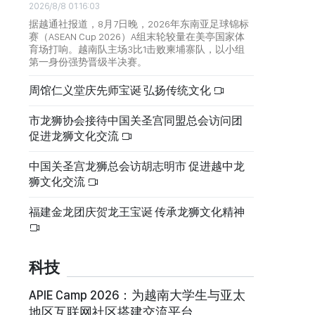
2026/8/8 01:16:03
据越通社报道，8月7日晚，2026年东南亚足球锦标
赛（ASEAN Cup 2026）A组末轮较量在美亭国家体
育场打响。越南队主场3比1击败柬埔寨队，以小组
第一身份强势晋级半决赛。
周馆仁义堂庆先师宝诞 弘扬传统文化
市龙狮协会接待中国关圣宫同盟总会访问团
促进龙狮文化交流
中国关圣宫龙狮总会访胡志明市 促进越中龙
狮文化交流
福建金龙团庆贺龙王宝诞 传承龙狮文化精神
科技
APIE Camp 2026：为越南大学生与亚太
地区互联网社区搭建交流平台