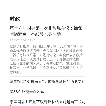
时政
第十六届国会第一次非常规会议：确保
国防安全，不妨碍民事活动
2026/8/8 09:09:42
据越通社报道，8月8日上午，第十六届国会第一次
非常规会议继续召开，会议就《防止大规模杀伤性
武器扩散法（草案）》进行讨论。与会代表多数赞
成制定该法，认为其有助于进一步完善法律依据，
以履行越南的国际承诺，并主动防范、发现和阻止
核武器、化学武器、生物武器及相关运载工具的扩
散风险。
韩国投建“K-越南谷”，传播李朝后裔历史文化
第33次外交会议闭幕
泰国国会主席兼下议院议长结束对越南正式访