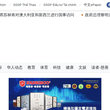
ition
SGGP Thể Thao
SGGP Đầu tư Tài chính
中文ePaper
利亚和新西兰进行国事访问
政府总理黎明兴：网络安全必须
际
华人动态
教育
体育
科技
健康
文娱
读者-慈善