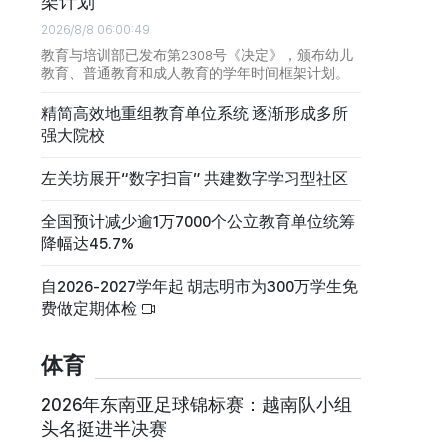
架计划
2026/8/8 06:00:49
教育与培训部已发布第2308号《决定》，颁布幼儿
教育、普通教育和成人教育的学年时间框架计划。
精简高效地重组教育单位系统 逐渐形成多所
强大院校
左关坊展开“数字扫盲” 共建数字学习型社区
全国预计减少逾1万7000个公立教育单位统筹
降幅达45.7%
自2026-2027学年起 胡志明市为300万学生免
费做定期体检
体育
2026年东南亚足球锦标赛：越南队小组
头名挺进半决赛