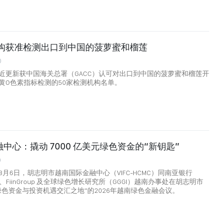
机构获准检测出口到中国的菠萝蜜和榴莲
0
近更新获中国海关总署（GACC）认可对出口到中国的菠萝蜜和榴莲开
黄O色素指标检测的50家检测机构名单。
中心：撬动 7000 亿美元绿色资金的“新钥匙”
0
月6日，胡志明市越南国际金融中心（VIFC-HCMC）同南亚银行
nk）、FiinGroup 及全球绿色增长研究所（GGGI）越南办事处在胡志明市
绿色资金与投资机遇交汇之地”的2026年越南绿色金融会议。