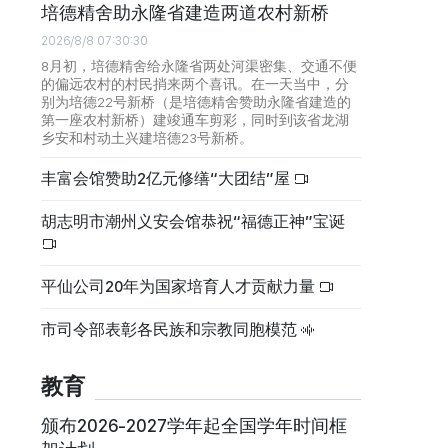
培德精舍助永隆省建造两道农村新桥
2026/8/8 07:30:30
8月初，培德精舍给永隆省两处河渠密集、交通不便
的偏远农村的村民捎来两个喜讯。在一天当中，分
别为培德22号新桥（是培德精舍赞助永隆省建造的
第一座农村新桥）建竣通车剪彩，同时到该省龙湖
乡安和村动土兴建培德23号新桥。
丰富会馆赞助2亿元修缮“大团结”屋
胡志明市潮州义安会馆恭祝“福德正神”宝诞
平仙公司20年为国家培育人才贡献力量
市司令部表彰各民族和宗教同胞模范
教育
颁布2026-2027学年起全国学年时间框