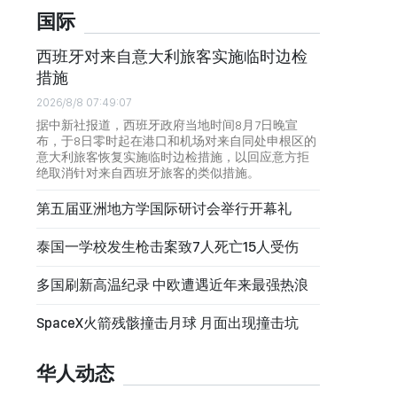
国际
西班牙对来自意大利旅客实施临时边检
措施
2026/8/8 07:49:07
据中新社报道，西班牙政府当地时间8月7日晚宣
布，于8日零时起在港口和机场对来自同处申根区的
意大利旅客恢复实施临时边检措施，以回应意方拒
绝取消针对来自西班牙旅客的类似措施。
第五届亚洲地方学国际研讨会举行开幕礼
泰国一学校发生枪击案致7人死亡15人受伤
多国刷新高温纪录 中欧遭遇近年来最强热浪
SpaceX火箭残骸撞击月球 月面出现撞击坑
华人动态