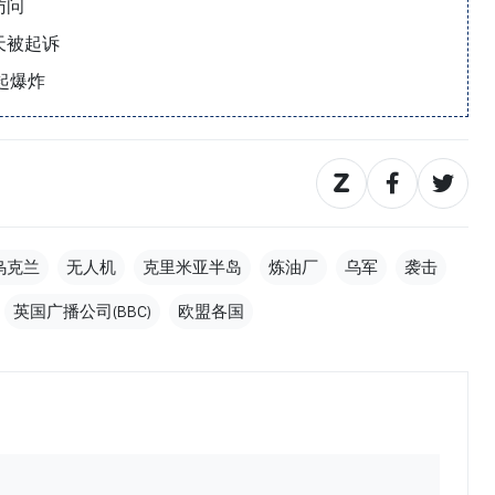
访问
天被起诉
起爆炸
乌克兰
无人机
克里米亚半岛
炼油厂
乌军
袭击
英国广播公司(BBC)
欧盟各国