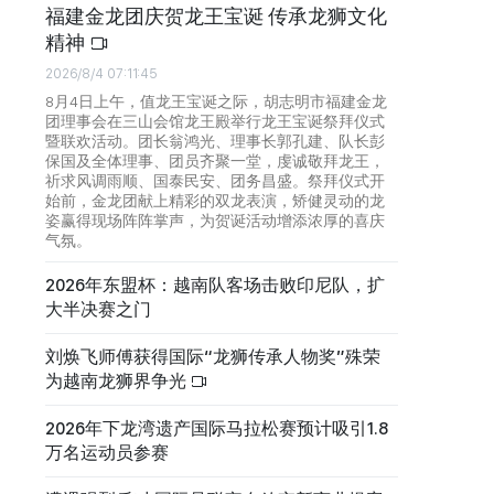
福建金龙团庆贺龙王宝诞 传承龙狮文化
精神
2026/8/4 07:11:45
8月4日上午，值龙王宝诞之际，胡志明市福建金龙
团理事会在三山会馆龙王殿举行龙王宝诞祭拜仪式
暨联欢活动。团长翁鸿光、理事长郭孔建、队长彭
保国及全体理事、团员齐聚一堂，虔诚敬拜龙王，
祈求风调雨顺、国泰民安、团务昌盛。祭拜仪式开
始前，金龙团献上精彩的双龙表演，矫健灵动的龙
姿赢得现场阵阵掌声，为贺诞活动增添浓厚的喜庆
气氛。
2026年东盟杯：越南队客场击败印尼队，扩
大半决赛之门
刘焕飞师傅获得国际“龙狮传承人物奖”殊荣
为越南龙狮界争光
2026年下龙湾遗产国际马拉松赛预计吸引1.8
万名运动员参赛