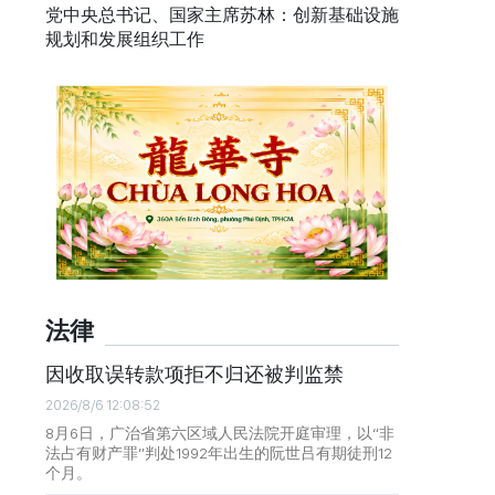
党中央总书记、国家主席苏林：创新基础设施
规划和发展组织工作
法律
因收取误转款项拒不归还被判监禁
2026/8/6 12:08:52
8月6日，广治省第六区域人民法院开庭审理，以“非
法占有财产罪”判处1992年出生的阮世吕有期徒刑12
个月。