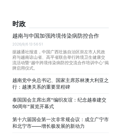
时政
越南与中国加强跨境传染病防控合作
2026/8/6 13:56:51
据越通社报道，中国广西壮族自治区崇左市人民政
府与越南谅山省、高平省联合举行跨境卫生健康交
流活动暨“越中跨境传染病防控交流合作培训中心”揭
牌启用仪式。
越南党中央总书记、国家主席苏林澳大利亚之
行：越澳关系的重要里程碑
泰国国会主席出席“编织友谊：纪念越泰建交
50周年”展览开幕式
第十六届国会第一次非常规会议：成立广宁市
和北宁市——增长极发展的新动力