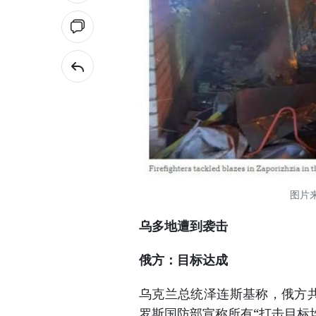
图片
乌多地遭到袭击
俄方：目标达成
乌克兰总统泽连斯基称，俄方共
罗斯国防部宣称所有“打击目标均