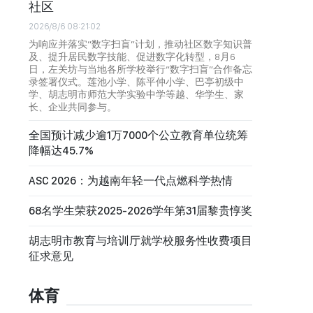
社区
2026/8/6 08:21:02
为响应并落实“数字扫盲”计划，推动社区数字知识普
及、提升居民数字技能、促进数字化转型，8月6
日，左关坊与当地各所学校举行“数字扫盲”合作备忘
录签署仪式。莲池小学、陈平仲小学、巴亭初级中
学、胡志明市师范大学实验中学等越、华学生、家
长、企业共同参与。
全国预计减少逾1万7000个公立教育单位统筹
降幅达45.7%
ASC 2026：为越南年轻一代点燃科学热情
68名学生荣获2025-2026学年第31届黎贵惇奖
胡志明市教育与培训厅就学校服务性收费项目
征求意见
体育