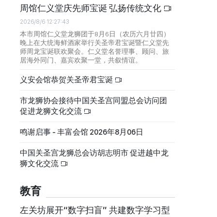
周馆仁义堂庆先师宝诞 弘扬传统文化
2026/8/6 12:27:43
本市周馆仁义堂龙狮团于8月6日（农历六月廿四）
晚上在大统海鲜酒家举行关圣帝君宝诞暨仁义堂先
师周龙宝诞联欢聚会。仁义堂名誉理事、顾问、旅
居海外同门、嘉宾欢聚一堂，共叙情谊。
义安会馆恭贺关圣帝君宝诞
市龙狮协会接待中国关圣宫同盟总会访问团
促进龙狮文化交流
鸣谢启事 - 丰富会馆 2026年8月06日
中国关圣宫龙狮总会访胡志明市 促进越中龙
狮文化交流
教育
左关坊展开“数字扫盲” 共建数字学习型