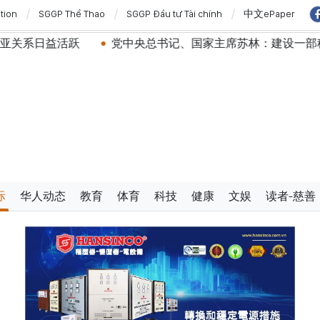
ition
SGGP Thể Thao
SGGP Đầu tư Tài chính
中文ePaper
党中央总书记、国家主席苏林：建设一部科学严谨、简明
际
华人动态
教育
体育
科技
健康
文娱
读者-慈善