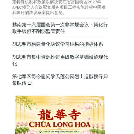
定特殊机制和政策以解决安江省富国特区2027年
APEC领导人会议配套服务项目工程实施过程中困难
和障碍的决议草案提出意见。
越南第十六届国会第一次非常规会议：简化行
政手续但不削弱监管责任
胡志明市构建量化决议学习结果的指标体系
胡志明市集中资源推进乡级数字基础设施现代
化
第七军区司令慰问黎氏莲公园烈士遗骸搜寻归
集队伍