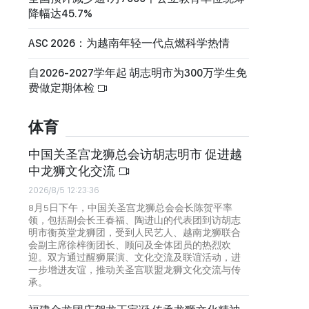
降幅达45.7%
ASC 2026：为越南年轻一代点燃科学热情
自2026-2027学年起 胡志明市为300万学生免
费做定期体检
体育
中国关圣宫龙狮总会访胡志明市 促进越
中龙狮文化交流
2026/8/5 12:23:36
8月5日下午，中国关圣宫龙狮总会会长陈贺平率
领，包括副会长王春福、陶进山的代表团到访胡志
明市衡英堂龙狮团，受到人民艺人、越南龙狮联合
会副主席徐梓衡团长、顾问及全体团员的热烈欢
迎。双方通过醒狮展演、文化交流及联谊活动，进
一步增进友谊，推动关圣宫联盟龙狮文化交流与传
承。