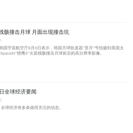
火箭残骸撞击月球 月面出现撞击坑
0
韩国宇宙航空厅8月6日表示，韩国月球轨道器“赏月”号拍摄到美国太
SpaceX)“猎鹰9”火箭残骸撞击月球前后的高分辨率影像。
月6日全球经济要闻
2
日，全球经济有多条值得关注的信息。