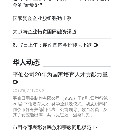
金的“新钥匙”
国家资金企业股组强劲上涨
为越南企业拓宽国际融资渠道
8月7日上午：越南国内金价转头下跌
华人动态
平仙公司20年为国家培育人才贡献力量
2026/8/7 11:20:00
平仙日用品制作有限公司（Biti's）于8月7日举行第
20届“平仙培育人才”奖学金颁发仪式。胡志明市和
同奈市各有关部门代表、公司领导、数百名员工及
其子女应邀出席，共同见证这一温馨时刻。
市司令部表彰各民族和宗教同胞模范