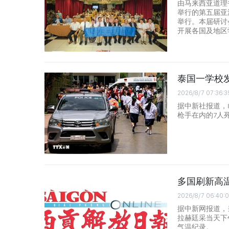
由马来西亚道理
举行的第五届亚
举行。本届研讨
开展各国及地区
泰国一学校发
2026/8/7 07:36:3
据中新社报道，8
枪手在内的7人
多国刷新高
2026/8/7 06:40:
据中新网报道，
拉赫廷采当天下
气温纪录。