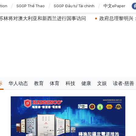
ition
SGGP Thể Thao
SGGP Đầu tư Tài chính
中文ePaper
亚和新西兰进行国事访问
政府总理黎明兴：网络安全必须做
际
华人动态
教育
体育
科技
健康
文娱
读者-慈善