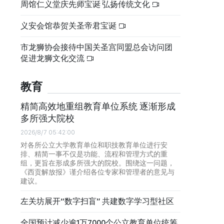
周馆仁义堂庆先师宝诞 弘扬传统文化
义安会馆恭贺关圣帝君宝诞
市龙狮协会接待中国关圣宫同盟总会访问团
促进龙狮文化交流
教育
精简高效地重组教育单位系统 逐渐形成
多所强大院校
2026/8/7 05:42:00
对各所公立大学教育单位和职技教育单位进行安
排、精简一事不仅是功能、流程和管理方式的重
组，更旨在形成多所强大的院校。围绕这一问题，
《西贡解放报》谨介绍各位专家和管理者的意见与
建议。
左关坊展开“数字扫盲” 共建数字学习型社区
全国预计减少逾1万7000个公立教育单位统筹