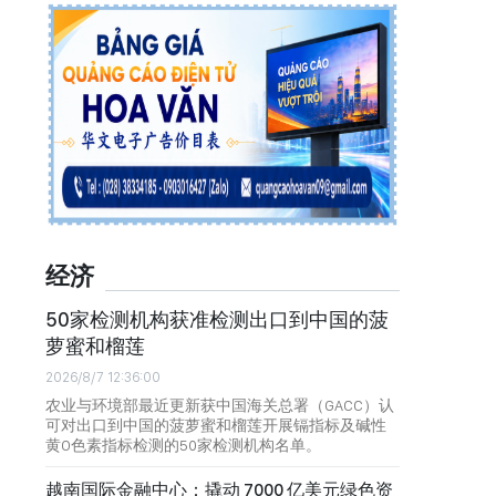
经济
50家检测机构获准检测出口到中国的菠
萝蜜和榴莲
2026/8/7 12:36:00
农业与环境部最近更新获中国海关总署（GACC）认
可对出口到中国的菠萝蜜和榴莲开展镉指标及碱性
黄O色素指标检测的50家检测机构名单。
越南国际金融中心：撬动 7000 亿美元绿色资