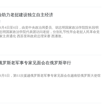
验助力老挝建设独立自主经济
2
8月4日至6日，由党中央政治局委员、胡志明国家政治学院院长段明
志明国家政治学院代表团访问老挝，分别礼节性拜会老挝人民革命党
家主席通伦·西苏里和政府总理宋赛·西潘敦。
越俄罗斯老军事专家见面会在俄罗斯举行
8月5日，第53次援越俄罗斯老军事专家见面会在越南驻俄罗斯大使馆