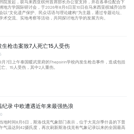
书院发起，获马来西亚槟州首席部长办公室支持，并在各单位配合下
洲地方学国际研讨会，于2026年8月6日至10日在马来西亚槟城乔治市
会以“文化遗产保护、民众话语与理论建构”为主题，通过专题论坛、
学术交流、实地考察等活动，共同探讨地方学的发展方向。
生枪击案致7人死亡15人受伤
5
月7日上午泰国暖武里府的Thepsirin学校内发生枪击事件，造成包括
死亡、15人受伤，其中2人重伤。
温纪录 中欧遭遇近年来最强热浪
00
当地时间8月6日，斯洛伐克气象部门表示，位于大克尔季什县的下普
午气温达到42摄氏度，再次刷新斯洛伐克有气象记录以来的全国最高