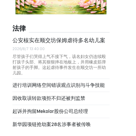
法律
公安核实在顺交坊保姆虐待多名幼儿案
2026/8/7 13:40:00
尽管孩子们哭得上气不接下气，该名妇女仍连续殴
打孩子头部、将其狠狠摔在地板上，并用橡皮筋弹
射孩子的手脚。这起虐待事件发生在顺交坊一所幼
儿园。
进行培训网络空间错误观点识别与斗争技能
因收取误转款项拒不归还被判监禁
起诉并拘留Mekolor股份公司总经理
新华园项链抢劫案28名涉事者被传唤