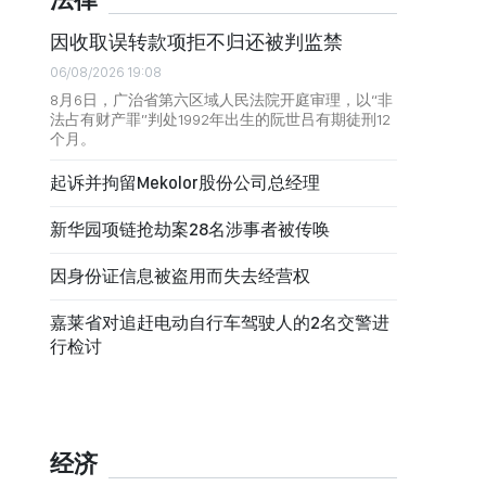
法律
因收取误转款项拒不归还被判监禁
06/08/2026 19:08
8月6日，广治省第六区域人民法院开庭审理，以“非
法占有财产罪”判处1992年出生的阮世吕有期徒刑12
个月。
起诉并拘留Mekolor股份公司总经理
新华园项链抢劫案28名涉事者被传唤
因身份证信息被盗用而失去经营权
嘉莱省对追赶电动自行车驾驶人的2名交警进
行检讨
经济