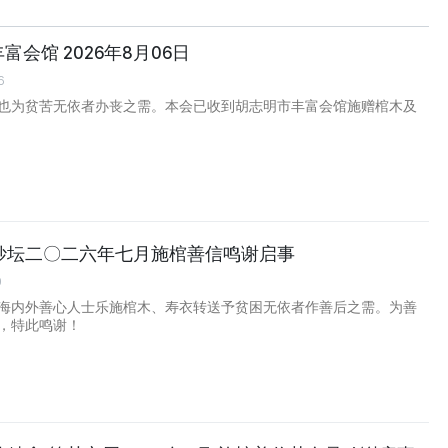
丰富会馆 2026年8月06日
6
也为贫苦无依者办丧之需。本会已收到胡志明市丰富会馆施赠棺木及
妙坛二〇二六年七月施棺善信鸣谢启事
0
海内外善心人士乐施棺木、寿衣转送予贫困无依者作善后之需。为善
，特此鸣谢！