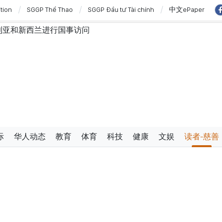
ition
SGGP Thể Thao
SGGP Đầu tư Tài chính
中文ePaper
利亚和新西兰进行国事访问
”与“保护人员”紧密结合
西亚关系日益活跃
学严谨、简明精炼、便于执行且具有长远生命力的党章
使节：共同建设团结、自强的东盟共同体
过设立广宁市和北宁市《决议》
展的对外格局作出贡献
防范传统与非传统安全威胁
与新组织架构模式相适应的乡级军事指挥部
际
华人动态
教育
体育
科技
健康
文娱
读者-慈善
三中全会《决议》的行动计划
有条件的经营行业
改革与数字化转型及风险管理相结合