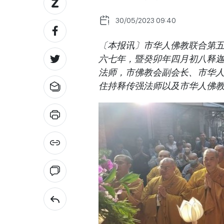
30/05/2023 09:40
〔本报讯〕市华人佛教联合第
六七年，暨癸卯年四月初八释
法师，市佛教会副会长、市华
住持释传强法师以及市华人佛