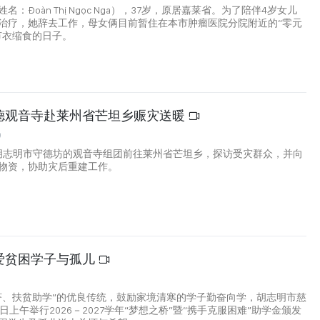
：Đoàn Thị Ngọc Nga），37岁，原居嘉莱省。为了陪伴4岁女儿
治疗，她辞去工作，母女俩目前暂住在本市肿瘤医院分院附近的“零元
节衣缩食的日子。
德观音寺赴莱州省芒坦乡赈灾送暖
9
，胡志明市守德坊的观音寺组团前往莱州省芒坦乡，探访受灾群众，并向
物资，协助灾后重建工作。
爱贫困学子与孤儿
1
济、扶贫助学”的优良传统，鼓励家境清寒的学子勤奋向学，胡志明市慈
日上午举行2026－2027学年“梦想之桥”暨“携手克服困难”助学金颁发