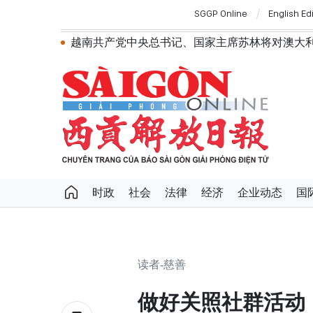
SGGP Online
English Ed
越南共产党中央总书记、国家主席苏林将对澳大
政府总理黎明兴：网络安全必须做到“维护系统
越南政府总理黎明兴会见马来西亚国防部长
党中央总书记、国家主席苏林：越南与马来
党中央总书记、国家主席苏林：建设一部科
苏林总书记、国家主席会见东盟国家驻河内
越南国会常务委员会会议：提交国会审议通
政府总理黎明兴：外交部门为构建有利于发
越南第十六届国会第一次非常规会议：主动
越南第十六届国会第一次非常规会议：健全
时政
社会
法律
经济
企业动态
国
越南政府总理黎明兴：抓紧完善落实党中央
第十六届国会第一次非常规会议：大力减少
第十六届国会第一次非常规会议：海关手续
读者-慈善
做好关照社群活动