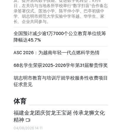
及、提升居民数字技能、促进数字化转型，8月6
日，左关坊与当地各所学校举行“数字扫盲”合作备忘
录签署仪式。莲池小学、陈平仲小学、巴亭初级中
学、胡志明市师范大学实验中学等越、华学生、家
长、企业共同参与。
全国预计减少逾1万7000个公立教育单位统筹
降幅达45.7%
ASC 2026：为越南年轻一代点燃科学热情
68名学生荣获2025-2026学年第31届黎贵惇奖
胡志明市教育与培训厅就学校服务性收费项目
征求意见
体育
福建金龙团庆贺龙王宝诞 传承龙狮文化
精神
04/08/2026 14:11