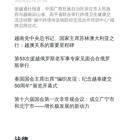
06/08/2026 20:56
据越通社报道，中国广西壮族自治区崇左市人民政
府与越南谅山省、高平省联合举行跨境卫生健康交
流活动暨“越中跨境传染病防控交流合作培训中心”揭
牌启用仪式。
越南党中央总书记、国家主席苏林澳大利亚之
行：越澳关系的重要里程碑
第53次援越俄罗斯老军事专家见面会在俄罗
斯举行
泰国国会主席出席“编织友谊：纪念越泰建交
50周年”展览开幕式
第十六届国会第一次非常规会议：成立广宁市
和北宁市——增长极发展的新动力