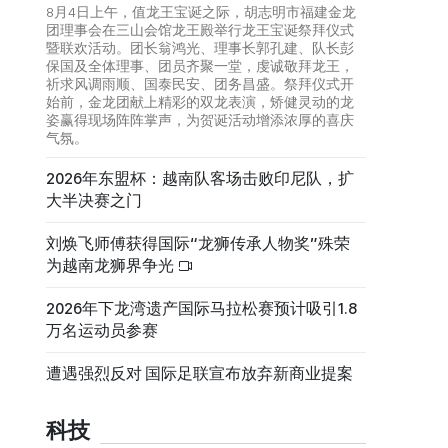
8月4日上午，值龙王宝诞之际，胡志明市福建金龙
团理事会在三山会馆龙王殿举行龙王宝诞祭拜仪式
暨联欢活动。团长翁鸿光、理事长郭孔建、队长彭
保国及全体理事、团员齐聚一堂，虔诚敬拜龙王，
祈求风调雨顺、国泰民安、团务昌盛。祭拜仪式开
始前，金龙团献上精彩的双龙表演，矫健灵动的龙
姿赢得现场阵阵掌声，为贺诞活动增添浓厚的喜庆
气氛。
2026年东盟杯：越南队客场击败印尼队，扩
大半决赛之门
刘焕飞师傅获得国际“龙狮传承人物奖”殊荣
为越南龙狮界争光
2026年下龙湾遗产国际马拉松赛预计吸引1.8
万名运动员参赛
遭遇强烈反对 国际足联宣布放弃新商业提案
科技