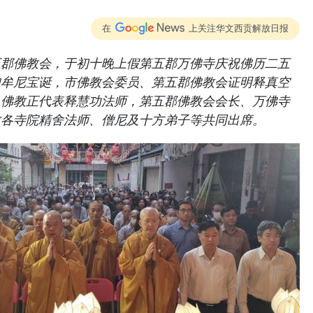
在
上关注华文西贡解放日报
五郡佛教会，于初十晚上假第五郡万佛寺庆祝佛历二五
迦牟尼宝诞，市佛教会委员、第五郡佛教会证明释真空
人佛教正代表释慧功法师，第五郡佛教会会长、万佛寺
教各寺院精舍法师、僧尼及十方弟子等共同出席。