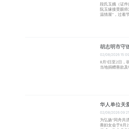
段氏玉娥（证件姓名
阮玉缘接受眼癌
温情屋”，过着
胡志明市守
02/08/2026 15:0
8月1日至2日
当地捐赠善款及
华人单位关
02/08/2026 09:2
为弘扬“同舟共
善妇女会于8月2