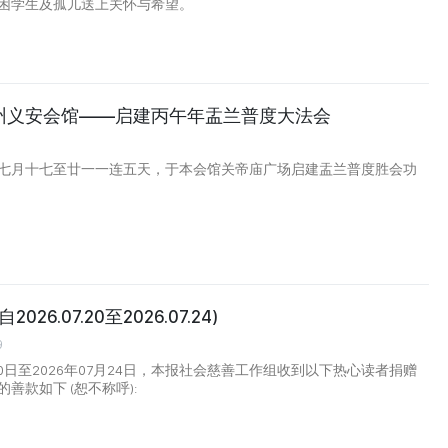
困学生及孤儿送上关怀与希望。
州义安会馆——启建丙午年盂兰普度大法会
七月十七至廿一一连五天，于本会馆关帝庙广场启建盂兰普度胜会功
026.07.20至2026.07.24)
9
月20日至2026年07月24日，本报社会慈善工作组收到以下热心读者捐赠
善款如下 (恕不称呼):