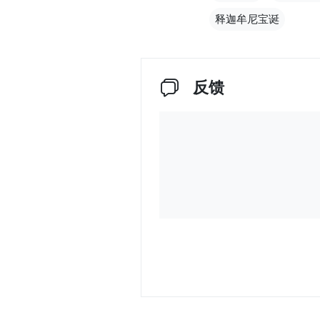
释迦牟尼宝诞
反馈