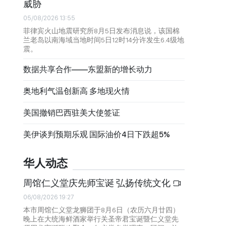
威胁
05/08/2026 13:55
菲律宾火山地震研究所8月5日发布消息说，该国棉
兰老岛以南海域当地时间5日12时14分许发生6.4级地
震。
数据共享合作——东盟新的增长动力
奥地利气温创新高 多地现火情
美国撤销巴西驻美大使签证
美伊谈判预期乐观 国际油价4日下跌超5%
华人动态
周馆仁义堂庆先师宝诞 弘扬传统文化
06/08/2026 19:27
本市周馆仁义堂龙狮团于8月6日（农历六月廿四）
晚上在大统海鲜酒家举行关圣帝君宝诞暨仁义堂先