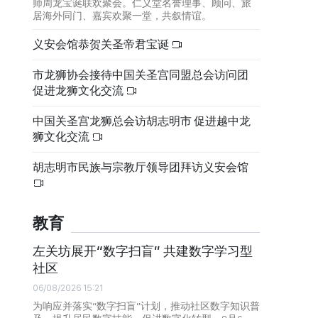
师周龙宝诞联欢聚会。仁义堂名誉理事、顾问、旅
居海外同门、嘉宾欢聚一堂，共叙情谊。
义安会馆恭贺关圣帝君宝诞
市龙狮协会接待中国关圣宫同盟总会访问团
促进龙狮文化交流
中国关圣宫龙狮总会访胡志明市 促进越中龙
狮文化交流
胡志明市民族与宗教厅领导团拜访义安会馆
教育
左关坊展开“数字扫盲” 共建数字学习型
社区
06/08/2026 15:21
为响应并落实“数字扫盲”计划，推动社区数字知识普