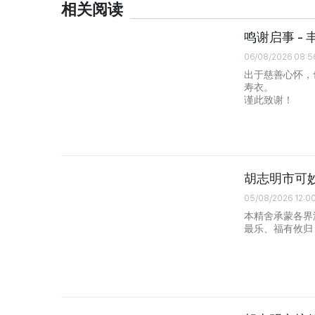
相关阅读
鸣谢启事 - 
06/08/2026 08:5
出于慈善心怀，
寿衣。
谨此致谢！
胡志明市可
05/08/2026 12:0
本精舍承蒙各界
最乐、福有攸归