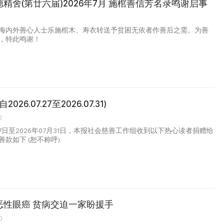
精舍(第廿六届)2026年7月 施棺善信芳名录鸣谢启事
海内外善心人士乐施棺木、寿衣转送予贫困无依者作善后之需。为善
，特此鸣谢！
026.07.27至2026.07.31)
0
月27日至2026年07月31日，本报社会慈善工作组收到以下热心读者捐赠给
款如下 (恕不称呼):
恶性眼癌 贫病交迫一家盼援手
0