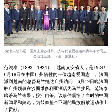
党中央总书记、国家主席苏林和夫人与代表团在越南青年革命同志
会旧址合影。（图：越通社）
范鸿泰（1892—1924），越南乂安省人，是1924年
6月18日在中国广州牺牲的一位越南爱国志士。法国
派到越南的总督马兰抵达广州访问，6月19日晚法国
驻广州领事在沙面维多利亚酒店为马兰接风。范鸿泰
暗杀马兰未果，投江自杀。该事件震惊了当时的中国
新闻界和舆论，为鼓舞整个亚洲的民族解放运动作出
了贡献。