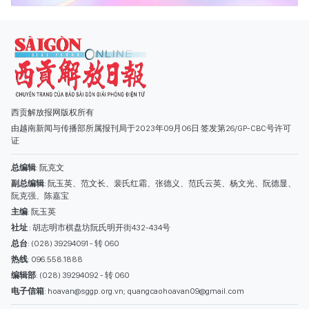
西贡解放报网版权所有
由越南新闻与传播部所属报刊局于2023年09月06日 签发第26/GP-CBC号许可
证
总编辑
: 阮克文
副总编辑
: 阮玉英、范文长、裴氏红霜、张德义、范氏云英、杨文光、阮德显、
阮克强、陈嘉宝
主编
: 阮玉英
社址
: 胡志明市棋盘坊阮氏明开街432-434号
总台
: (028) 39294091 - 转 060
热线
: 096.558.1888
编辑部
: (028) 39294092 - 转 060
电子信箱
: hoavan@sggp.org.vn; quangcaohoavan09@gmail.com