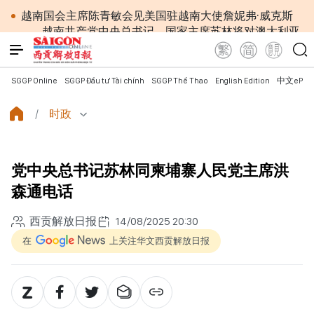
越南国会主席陈青敏会见美国驻越南大使詹妮弗·威克斯
越南共产党中央总书记、国家主席苏林将对澳大利亚
和新西兰进行国事访问
政府总理黎明兴：网络安全必须做到“维护系统”与
“保护人员”紧密结合
SGGP Online
SGGP Đầu tư Tài chính
SGGP Thể Thao
English Edition
中文ePap
越南政府总理黎明兴会见马来西亚国防部长
党中央总书记、国家主席苏林：越南与马来西亚关系
时政
日益活跃
党中央总书记、国家主席苏林：建设一部科学严谨、
简明精炼、便于执行且具有长远生命力的党章
党中央总书记苏林同柬埔寨人民党主席洪
苏林总书记、国家主席会见东盟国家驻河内使节：共
同建设团结、自强的东盟共同体
森通电话
越南国会常务委员会会议：提交国会审议通过设立广
宁市和北宁市《决议》
西贡解放日报
14/08/2025 20:30
政府总理黎明兴：外交部门为构建有利于发展的对外
在
上关注华文西贡解放日报
格局作出贡献
越南第十六届国会第一次非常规会议：主动防范传统
与非传统安全威胁
越南第十六届国会第一次非常规会议：健全与新组织
架构模式相适应的乡级军事指挥部