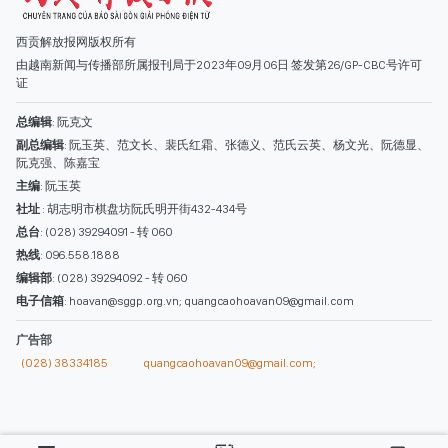
西贡解放报网版权所有
由越南新闻与传播部所属报刊局于2023年09月06日 签发第26/GP-CBC号许可
证
总编辑
: 阮克文
副总编辑
: 阮玉英、范文长、裴氏红霜、张德义、范氏云英、杨文光、阮德显、
阮克强、陈嘉宝
主编
: 阮玉英
社址
: 胡志明市棋盘坊阮氏明开街432-434号
总台
: (028) 39294091 - 转 060
热线
: 096.558.1888
编辑部
: (028) 39294092 - 转 060
电子信箱
: hoavan@sggp.org.vn; quangcaohoavan09@gmail.com
广告部
(028) 38334185
quangcaohoavan09@gmail.com;