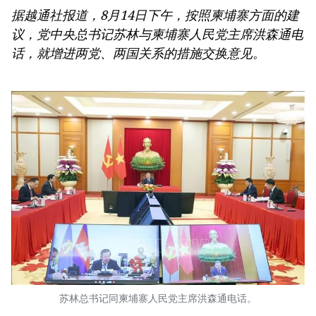
越南政府总理黎明兴：抓紧完善落实党中央三中全会
据越通社报道，8月14日下午，按照柬埔寨方面的建
《决议》的行动计划
议，党中央总书记苏林与柬埔寨人民党主席洪森通电
第十六届国会第一次非常规会议：大力减少有条件的
话，就增进两党、两国关系的措施交换意见。
经营行业
第十六届国会第一次非常规会议：海关手续改革与数
字化转型及风险管理相结合
苏林总书记同柬埔寨人民党主席洪森通电话。