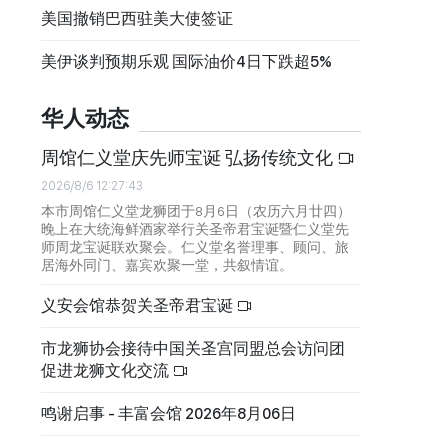
美国撤销巴西驻美大使签证
美伊谈判预期乐观 国际油价4日下跌超5%
华人动态
周馆仁义堂庆先师宝诞 弘扬传统文化
2026/8/6 12:27:43
本市周馆仁义堂龙狮团于8月6日（农历六月廿四）
晚上在大统海鲜酒家举行关圣帝君宝诞暨仁义堂先
师周龙宝诞联欢聚会。仁义堂名誉理事、顾问、旅
居海外同门、嘉宾欢聚一堂，共叙情谊。
义安会馆恭贺关圣帝君宝诞
市龙狮协会接待中国关圣宫同盟总会访问团
促进龙狮文化交流
鸣谢启事 - 丰富会馆 2026年8月06日