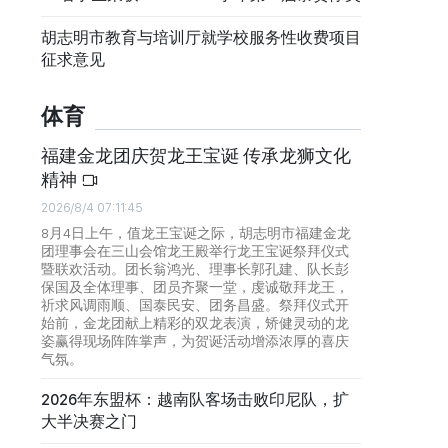
胡志明市教育与培训厅就学校服务性收费项目
征求意见
体育
福建金龙团庆贺龙王宝诞 传承龙狮文化
精神
2026/8/4 07:11:45
8月4日上午，值龙王宝诞之际，胡志明市福建金龙
团理事会在三山会馆龙王殿举行龙王宝诞祭拜仪式
暨联欢活动。团长翁鸿光、理事长郭孔建、队长彭
保国及全体理事、团员齐聚一堂，虔诚敬拜龙王，
祈求风调雨顺、国泰民安、团务昌盛。祭拜仪式开
始前，金龙团献上精彩的双龙表演，矫健灵动的龙
姿赢得现场阵阵掌声，为贺诞活动增添浓厚的喜庆
气氛。
2026年东盟杯：越南队客场击败印尼队，扩
大半决赛之门