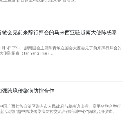
家主席通伦·西苏里和政府总理宋赛·西潘敦。
青敏会见前来辞行拜会的马来西亚驻越南大使陈杨泰
7
8月6日下午，越南国会主席陈青敏在国会大厦会见了前来辞行拜会的
陈杨泰（Tan Yang Thai）。
加强跨境传染病防控合作
中国广西壮族自治区崇左市人民政府与越南谅山省、高平省联合举行
流活动暨“越中跨境传染病防控交流合作培训中心”揭牌启用仪式。