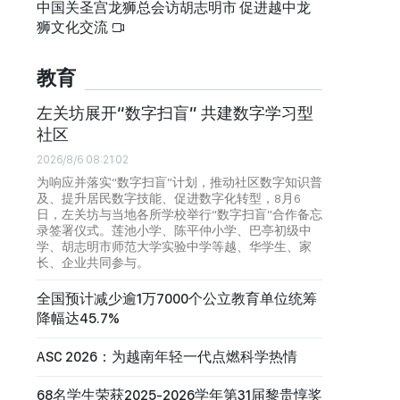
中国关圣宫龙狮总会访胡志明市 促进越中龙
狮文化交流
教育
左关坊展开“数字扫盲” 共建数字学习型
社区
2026/8/6 08:21:02
为响应并落实“数字扫盲”计划，推动社区数字知识普
及、提升居民数字技能、促进数字化转型，8月6
日，左关坊与当地各所学校举行“数字扫盲”合作备忘
录签署仪式。莲池小学、陈平仲小学、巴亭初级中
学、胡志明市师范大学实验中学等越、华学生、家
长、企业共同参与。
全国预计减少逾1万7000个公立教育单位统筹
降幅达45.7%
ASC 2026：为越南年轻一代点燃科学热情
68名学生荣获2025-2026学年第31届黎贵惇奖