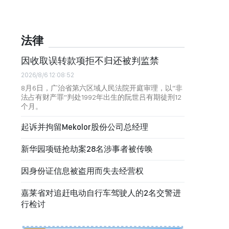
法律
因收取误转款项拒不归还被判监禁
2026/8/6 12:08:52
8月6日，广治省第六区域人民法院开庭审理，以“非
法占有财产罪”判处1992年出生的阮世吕有期徒刑12
个月。
起诉并拘留Mekolor股份公司总经理
新华园项链抢劫案28名涉事者被传唤
因身份证信息被盗用而失去经营权
嘉莱省对追赶电动自行车驾驶人的2名交警进
行检讨