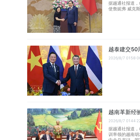
据越通社报道，
使詹妮弗·威克斯（J
越泰建交5
2026/8/7 01:58:0
越南革新经
2026/8/7 01:44:2
据越通社报道，
训率领的越南胡