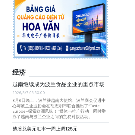
经济
越南继续成为波兰食品企业的重点市场
2026/8/7 03:30:00
8月6日晚上，波兰驻越南大使馆、波兰商会促进中
心与波兰企业协会在胡志明市联合推出了“Taste
Europe–探索欧洲风味！”媒体与推广行动；同时举
办了越南与波兰企业之间的贸易对接活动。
越盾兑美元汇率一周上调125元