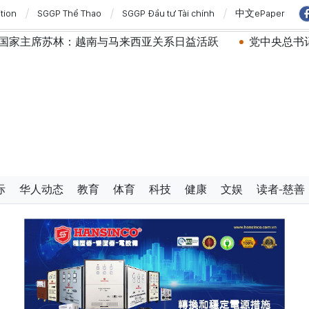
ition
SGGP Thể Thao
SGGP Đầu tư Tài chính
中文ePaper
林：越南与马来西亚关系日益活跃
党中央总书记、国家主
际
华人动态
教育
体育
科技
健康
文娱
读者-慈善