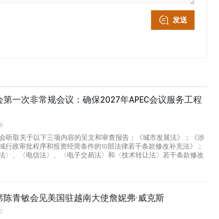
发送
第一次非常规会议：确保2027年APEC会议服务工程
6
国会听取关于以下三项内容的呈文和审查报告：《城市发展法》；《涉
域行政审批程序和投资经营条件的10部法律若干条款修改补充法》；
法〉、〈电信法〉、〈电子交易法〉和〈技术转让法〉若干条款修改
席陈青敏会见美国驻越南大使詹妮弗·威克斯
0