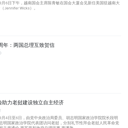
8月6日下午，越南国会主席陈青敏在国会大厦会见新任美国驻越南大
ennifer Wicks）。
0周年：两国总理互致贺信
0
验助力老挝建设独立自主经济
2
8月4日至6日，由党中央政治局委员、胡志明国家政治学院院长段明
志明国家政治学院代表团访问老挝，分别礼节性拜会老挝人民革命党