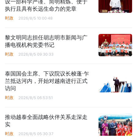
设一部科学严谨、简明精炼、便于
执行且具有长远生命力的党章
时政
2026/8/5 10:00:48
黎文明同志担任胡志明市新闻与广
播电视机构党委书记
时政
2026/8/5 09:30:33
泰国国会主席、下议院议长梭蓬·乍
兰抵达河内，开始对越南进行正式
访问
时政
2026/8/5 06:53:51
推动越泰全面战略伙伴关系走深走
实
时政
2026/8/5 05:30:37