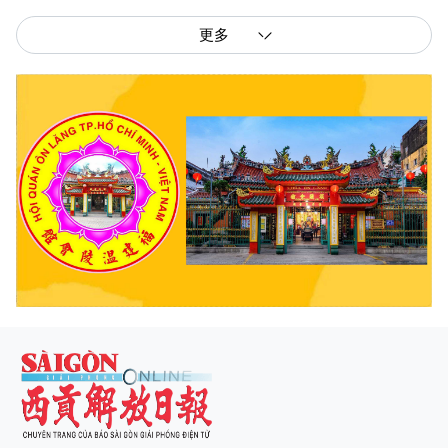
更多
西贡解放报网版权所有
由越南新闻与传播部所属报刊局于2023年09月06日 签发第26/GP-CBC号许可
证
总编辑
: 阮克文
副总编辑
: 阮玉英、范文长、裴氏红霜、张德义、范氏云英、杨文光、阮德显、
阮克强、陈嘉宝
主编
: 阮玉英
社址
: 胡志明市棋盘坊阮氏明开街432-434号
总台
: (028) 39294091 - 转 060