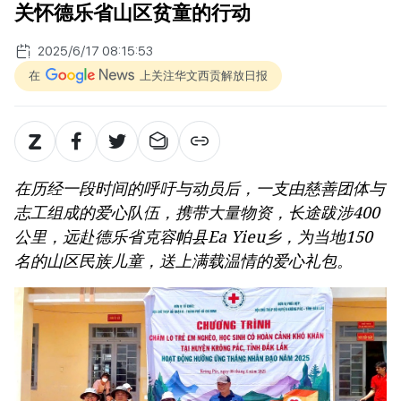
关怀德乐省山区贫童的行动
2025/6/17 08:15:53
在
上关注华文西贡解放日报
在历经一段时间的呼吁与动员后，一支由慈善团体与
志工组成的爱心队伍，携带大量物资，长途跋涉400
公里，远赴德乐省克容帕县Ea Yieu乡，为当地150
名的山区民族儿童，送上满载温情的爱心礼包。