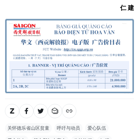
仁 建
关怀德乐省山区贫童
呼吁与动员
爱心队伍