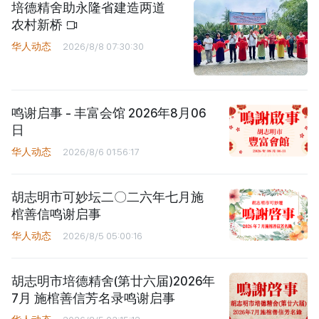
培德精舍助永隆省建造两道
农村新桥
华人动态
2026/8/8 07:30:30
鸣谢启事 - 丰富会馆 2026年8月06
日
华人动态
2026/8/6 01:56:17
胡志明市可妙坛二〇二六年七月施
棺善信鸣谢启事
华人动态
2026/8/5 05:00:16
胡志明市培德精舍(第廿六届)2026年
7月 施棺善信芳名录鸣谢启事