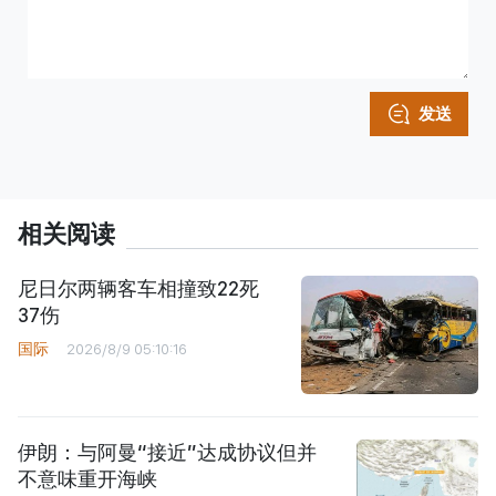
发送
相关阅读
尼日尔两辆客车相撞致22死
37伤
国际
2026/8/9 05:10:16
伊朗：与阿曼“接近”达成协议但并
不意味重开海峡