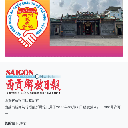
西贡解放报网版权所有
由越南新闻与传播部所属报刊局于2023年09月06日 签发第26/GP-CBC号许可
证
总编辑
: 阮克文
副总编辑
: 阮玉英、范文长、裴氏红霜、张德义、范氏云英、杨文光、阮德显、
阮克强、陈嘉宝
主编
: 阮玉英
社址
: 胡志明市棋盘坊阮氏明开街432-434号
总台
: (028) 39294091 - 转 060
热线
: 096.558.1888
编辑部
: (028) 39294092 - 转 060
电子信箱
: hoavan@sggp.org.vn; quangcaohoavan09@gmail.com
广告部