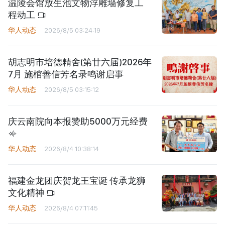
温陵会馆放生池文物浮雕墙修复工
程动工
华人动态
2026/8/5 03:24:19
胡志明市培德精舍(第廿六届)2026年
7月 施棺善信芳名录鸣谢启事
华人动态
2026/8/5 03:15:12
庆云南院向本报赞助5000万元经费
华人动态
2026/8/4 10:38:14
福建金龙团庆贺龙王宝诞 传承龙狮
文化精神
华人动态
2026/8/4 07:11:45