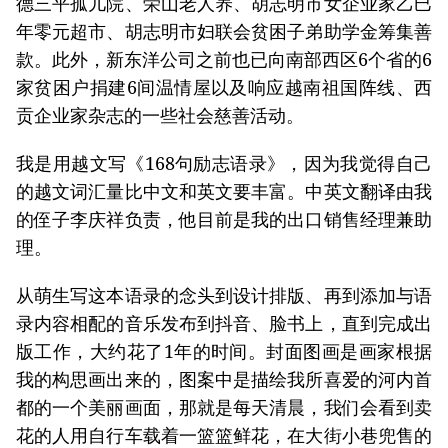
德三平孤儿院、荣山老人养、胡志明市女企业家乙巳
年零元超市、胡志明市妇联会贫困子弟助学金筹集善
款。此外，新东洋公司之前也已向南部西区6个省的6
家贫困户捐建6间温情屋以及响应越南祖国阵线、西
贡企业家杂志的一些社会慈善活动。
我是用越文写《168句励志语录》，因为我觉得自己
的越文词汇量比中文和英文要丰富。中英文翻译由我
的侄子李庆祥负责，他目前是我的出口销售经理兼助
理。
从萌生写这本语录的念头到设计排版、再到添加与语
录内容相配的音乐发布到抖音、脸书上，直到完成出
版工作，大约花了1年的时间。封面图画是画家根据
我的构思画出来的，图案中是描绘我所喜爱的河内首
都的一个美丽画面，那就是每天清晨，我们会看到卖
花的人用自行车载着一篮篮鲜花，在大街小巷兜售的