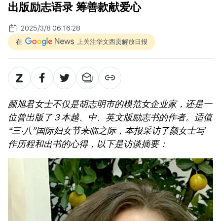
出版励志语录 筹善款献爱心
2025/3/8 06:16:28
在
上关注华文西贡解放日报
颜旭君女士不仅是胡志明市的模范女企业家，还是一
位曾出版了３本越、中、英文版励志书的作者。适值
“三‧八”国际妇女节来临之际，本报采访了颜女士写
作历程和出书的心得，以下是访谈摘要：