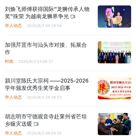
刘焕飞师傅获得国际“龙狮传承人物
奖”殊荣 为越南龙狮界争光
华人动态
2026/8/3 04:24:54
加强芹苴市与汕头市对接、拓展合
作
时政
2026/8/3 03:08:37
潁川堂陈氏大宗祠 ——2025-2026
学年颁发优秀生奖学金启事
华人动态
2026/8/3 24:39:33
胡志明市守德观音寺赴莱州省芒坦
乡赈灾送暖
华人动态
2026/8/2 08:09:20