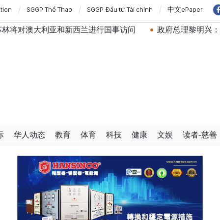
ition
SGGP Thể Thao
SGGP Đầu tư Tài chính
中文ePaper
和新西兰进行国事访问
政府总理黎明兴：网络安全必须做到
际
华人动态
教育
体育
科技
健康
文娱
读者-慈善