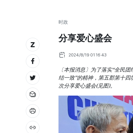
时政
分享爱心盛会
2024/8/19 01:16:43
〔本报消息〕为了落实“全民团
结一致”的精神，第五郡第十四
次分享爱心盛会(见图)。