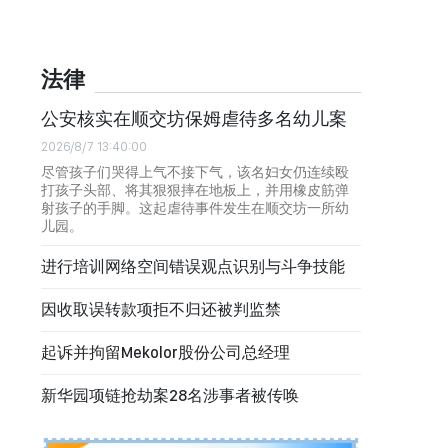
法律
公安核实在顺交坊保姆虐待多名幼儿案
2026/8/7 13:40:00
尽管孩子们哭得上气不接下气，该名妇女仍连续殴
打孩子头部、将其狠狠摔在地板上，并用橡皮筋弹
射孩子的手脚。这起虐待事件发生在顺交坊一所幼
儿园。
进行培训网络空间错误观点识别与斗争技能
因收取误转款项拒不归还被判监禁
起诉并拘留Mekolor股份公司总经理
新华园项链抢劫案28名涉事者被传唤