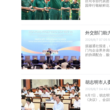
区司令部代表团
园举行敬献鲜花
外交部门助
2026/8/7 07:05:
据越通社报道，
门与企业界并肩
的协调配合，服
胡志明市人
2026/8/7 04:40:
8月7日，胡志
《决议》。会议