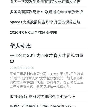
泰国一学校发生枪击案致7人死亡15人受伤
多国刷新高温纪录 中欧遭遇近年来最强热浪
SpaceX火箭残骸撞击月球 月面出现撞击坑
2026年8月6日全球经济要闻
华人动态
平仙公司20年为国家培育人才贡献力量
2026/8/7 11:20:00
平仙日用品制作有限公司（Biti's）于8月7日举行第
20届“平仙培育人才”奖学金颁发仪式。胡志明市和
同奈市各有关部门代表、公司领导、数百名员工及
其子女应邀出席，共同见证这一温馨时刻。
市司令部表彰各民族和宗教同胞模范
周馆仁义堂庆先师宝诞 弘扬传统文化