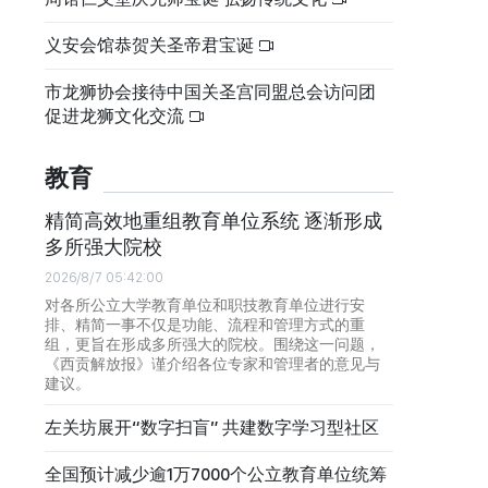
义安会馆恭贺关圣帝君宝诞
市龙狮协会接待中国关圣宫同盟总会访问团
促进龙狮文化交流
教育
精简高效地重组教育单位系统 逐渐形成
多所强大院校
2026/8/7 05:42:00
对各所公立大学教育单位和职技教育单位进行安
排、精简一事不仅是功能、流程和管理方式的重
组，更旨在形成多所强大的院校。围绕这一问题，
《西贡解放报》谨介绍各位专家和管理者的意见与
建议。
左关坊展开“数字扫盲” 共建数字学习型社区
全国预计减少逾1万7000个公立教育单位统筹