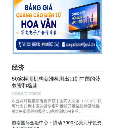
经济
50家检测机构获准检测出口到中国的菠
萝蜜和榴莲
2026/8/7 12:36:00
农业与环境部最近更新获中国海关总署（GACC）认
可对出口到中国的菠萝蜜和榴莲开展镉指标及碱性
黄O色素指标检测的50家检测机构名单。
越南国际金融中心：撬动 7000 亿美元绿色资