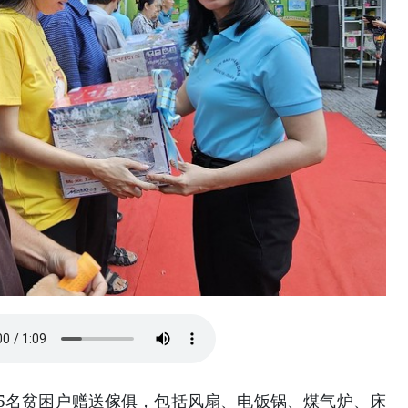
名贫困户赠送傢俱，包括风扇、电饭锅、煤气炉、床