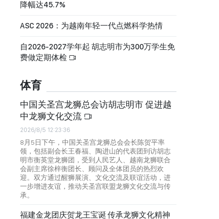
降幅达45.7%
ASC 2026：为越南年轻一代点燃科学热情
自2026-2027学年起 胡志明市为300万学生免
费做定期体检
体育
中国关圣宫龙狮总会访胡志明市 促进越
中龙狮文化交流
2026/8/5 12:23:36
8月5日下午，中国关圣宫龙狮总会会长陈贺平率
领，包括副会长王春福、陶进山的代表团到访胡志
明市衡英堂龙狮团，受到人民艺人、越南龙狮联合
会副主席徐梓衡团长、顾问及全体团员的热烈欢
迎。双方通过醒狮展演、文化交流及联谊活动，进
一步增进友谊，推动关圣宫联盟龙狮文化交流与传
承。
福建金龙团庆贺龙王宝诞 传承龙狮文化精神