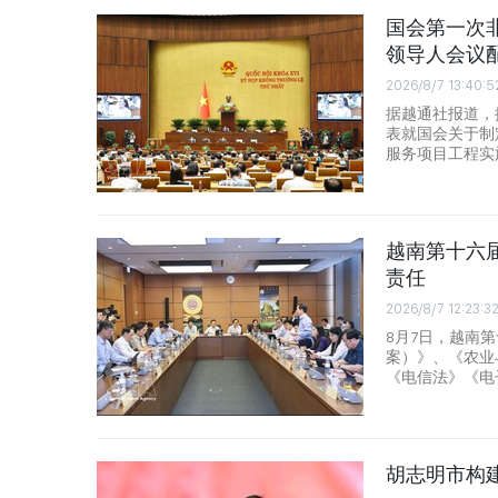
国会第一次非
领导人会议
2026/8/7 13:40:5
据越通社报道，
表就国会关于制
服务项目工程实
越南第十六
责任
2026/8/7 12:23:3
8月7日，越南
案）》、《农业
《电信法》《电
胡志明市构