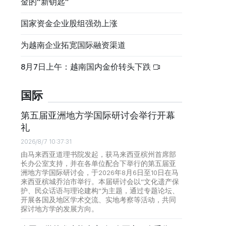
金的“新钥匙”
国家资金企业股组强劲上涨
为越南企业拓宽国际融资渠道
8月7日上午：越南国内金价转头下跌
国际
第五届亚洲地方学国际研讨会举行开幕
礼
2026/8/7 10:37:31
由马来西亚道理书院发起，获马来西亚槟州首席部
长办公室支持，并在各单位配合下举行的第五届亚
洲地方学国际研讨会，于2026年8月6日至10日在马
来西亚槟城乔治市举行。本届研讨会以“文化遗产保
护、民众话语与理论建构”为主题，通过专题论坛、
开展各国及地区学术交流、实地考察等活动，共同
探讨地方学的发展方向。