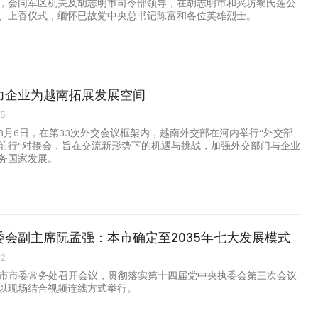
，会同军区机关及胡志明市司令部领导，在胡志明市和兴坊黎氏莲公
、上香仪式，缅怀已故党中央总书记陈富和各位英雄烈士。
力企业为越南拓展发展空间
55
8月6日，在第33次外交会议框架内，越南外交部在河内举行“外交部
前行”对接会，旨在交流新形势下的机遇与挑战，加强外交部门与企业
务国家发展。
委会副主席阮孟强：本市确定至2035年七大发展模式
42
明市市委常务处召开会议，贯彻落实第十四届党中央执委会第三次会议
以现场结合视频连线方式举行。