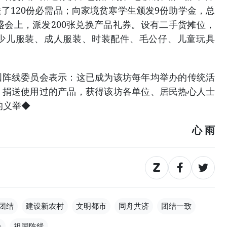
了120份必需品；向家境贫寒学生颁发9份助学金，总
在盛会上，派发200张兑换产品礼券。设有二手货摊位，
少儿服装、成人服装、时装配件、毛公仔、儿童玩具
线委员会表示：这已成为该坊每年均举办的传统活
，捐送使用过的产品，获得该坊各单位、居民热心人士
的义举◆
心 雨
团结
建设新农村
文明都市
同舟共济
团结一致
会
祖国阵线