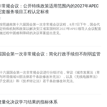
常规会议：公开特殊政策适用范围内的2027年APEC
配套服务项目工程认定标准
2
按照越南第十六届国会第一次非常规会议议程，8月7日下午，国会代
定特殊机制和政策以解决安江省富国特区2027年APEC领导人会议配套
施过程中困难和障碍的决议草案提出意见。
届国会第一次非常规会议：简化行政手续但不削弱监管
2
第十六届国会第一次非常规会议进行分组讨论，审议《城市发展法（草
与环境领域10部法律若干条款修改补充法》，以及《无线电频率法》
子交易法》和《技术转让法》若干条款修改补充法。
建量化决议学习结果的指标体系