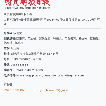
西贡解放报网版权所有
由越南新闻与传播部所属报刊局于2023年09月06日 签发第26/GP-CBC号许可
证
总编辑
: 阮克文
副总编辑
: 阮玉英、范文长、裴氏红霜、张德义、范氏云英、杨文光、阮德显、
阮克强、陈嘉宝
主编
: 阮玉英
社址
: 胡志明市棋盘坊阮氏明开街432-434号
总台
: (028) 39294091 - 转 060
热线
: 096.558.1888
编辑部
: (028) 39294092 - 转 060
电子信箱
: hoavan@sggp.org.vn; quangcaohoavan09@gmail.com
广告部
(028) 38334185
quangcaohoavan09@gmail.com;