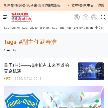
府总理黎明兴会见马来西亚国防部长
党中央总书记、国家主
SGGP Online
SGGP Đầu tư Tài chính
SGGP Thể Thao
English Edition
中文ePap
Tags:
#副主任武春淮
1
results
量子科技——越南抢占未来赛道的
黄金机遇
科技
2026/7/7 23:00:12