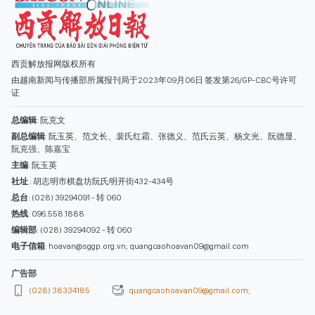
西贡解放报网版权所有
由越南新闻与传播部所属报刊局于2023年09月06日 签发第26/GP-CBC号许可
证
总编辑
: 阮克文
副总编辑
: 阮玉英、范文长、裴氏红霜、张德义、范氏云英、杨文光、阮德显、
阮克强、陈嘉宝
主编
: 阮玉英
社址
: 胡志明市棋盘坊阮氏明开街432-434号
总台
: (028) 39294091 - 转 060
热线
: 096.558.1888
编辑部
: (028) 39294092 - 转 060
电子信箱
: hoavan@sggp.org.vn; quangcaohoavan09@gmail.com
广告部
(028) 38334185
quangcaohoavan09@gmail.com;