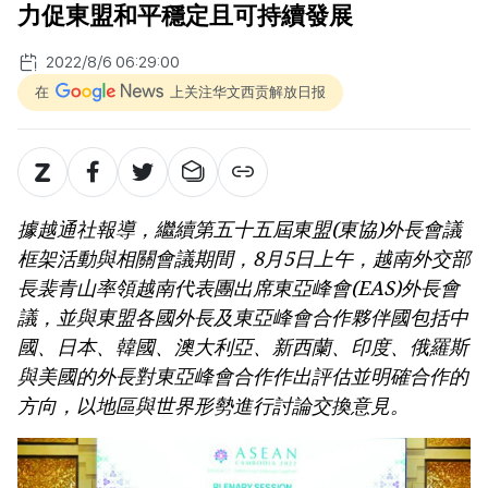
力促東盟和平穩定且可持續發展
2022/8/6 06:29:00
在
上关注华文西贡解放日报
據越通社報導，繼續第五十五屆東盟(東協)外長會議
框架活動與相關會議期間，8月5日上午，越南外交部
長裴青山率領越南代表團出席東亞峰會(EAS)外長會
議，並與東盟各國外長及東亞峰會合作夥伴國包括中
國、日本、韓國、澳大利亞、新西蘭、印度、俄羅斯
與美國的外長對東亞峰會合作作出評估並明確合作的
方向，以地區與世界形勢進行討論交換意見。