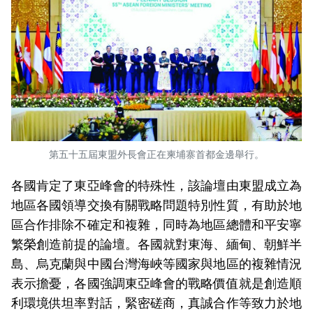
第五十五屆東盟外長會正在柬埔寨首都金邊舉行。
各國肯定了東亞峰會的特殊性，該論壇由東盟成立為
地區各國領導交換有關戰略問題特別性質，有助於地
區合作排除不確定和複雜，同時為地區總體和平安寧
繁榮創造前提的論壇。各國就對東海、緬甸、朝鮮半
島、烏克蘭與中國台灣海峽等國家與地區的複雜情況
表示擔憂，各國強調東亞峰會的戰略價值就是創造順
利環境供坦率對話，緊密磋商，真誠合作等致力於地