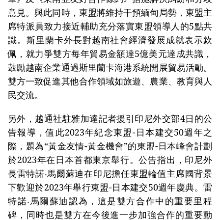
意見。與此同時，東盟將維持干預緬甸局勢，東盟主
席特派員致力接近輔助充分落實東盟領導人的5點共
識。斯里蘭卡外長對越南社會經濟發展成就表示欽
佩，就力爭雙方每年貿易金額達5億美元達成共識，
鼓勵越南企業通過斯里蘭卡海港系統開展貿易活動。
雙方一致促進其他合作領域如旅遊、農業、教育與人
民交流。
另外，越通社駐雅加達記者援引印尼外交部4日的公
告報導，值此2023年紀念東盟-日本建交50週年之
際，題為“黃金友情-黃金機會”的東盟-日本峰會計劃
於2023年在日本首都東京舉行。公告指出，印尼外
長雷特諾‧馬爾蘇迪在印尼擔任東盟輪值主席國背景
下歡迎於2023年舉行東盟-日本建交50週年慶典。雷
特諾‧馬爾蘇迪認為，這是雙方合作中的重要里程
碑，同時也是雙方在今後進一步加強合作的重要動