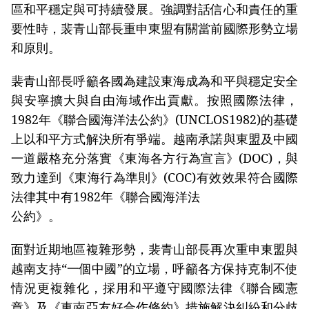
區和平穩定與可持續發展。強調對話信心和責任的重
要性時，裴青山部長重申東盟有關當前國際形勢立場
和原則。
裴青山部長呼籲各國為建設東海成為和平與穩定安全
與安寧擴大與自由海域作出貢獻。按照國際法律，
1982年《聯合國海洋法公約》(UNCLOS1982)的基礎
上以和平方式解決所有爭端。越南承諾與東盟及中國
一道嚴格充分落實《東海各方行為宣言》(DOC)，與
致力達到《東海行為準則》(COC)有效效果符合國際
法律其中有1982年《聯合國海洋法
公約》。
面對近期地區複雜形勢，裴青山部長再次重申東盟與
越南支持“一個中國”的立場，呼籲各方保持克制不使
情況更複雜化，採用和平遵守國際法律《聯合國憲
章》及《東南亞友好合作條約》措施解決糾紛和分歧