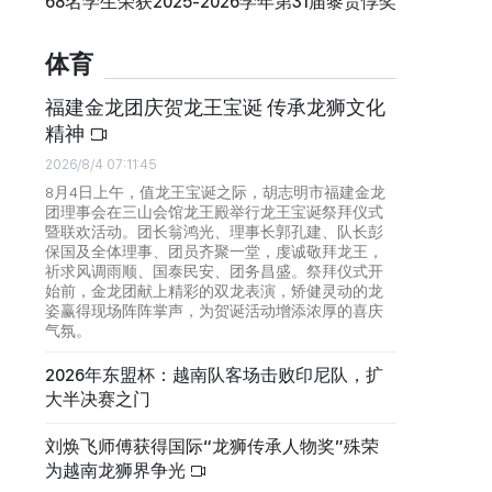
68名学生荣获2025-2026学年第31届黎贵惇奖
体育
福建金龙团庆贺龙王宝诞 传承龙狮文化
精神
2026/8/4 07:11:45
8月4日上午，值龙王宝诞之际，胡志明市福建金龙
团理事会在三山会馆龙王殿举行龙王宝诞祭拜仪式
暨联欢活动。团长翁鸿光、理事长郭孔建、队长彭
保国及全体理事、团员齐聚一堂，虔诚敬拜龙王，
祈求风调雨顺、国泰民安、团务昌盛。祭拜仪式开
始前，金龙团献上精彩的双龙表演，矫健灵动的龙
姿赢得现场阵阵掌声，为贺诞活动增添浓厚的喜庆
气氛。
2026年东盟杯：越南队客场击败印尼队，扩
大半决赛之门
刘焕飞师傅获得国际“龙狮传承人物奖”殊荣
为越南龙狮界争光