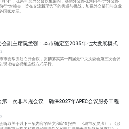
8月6日，在第33次外交会议框架内，越南外交部在河内举行“外交部
前行”对接会，旨在交流新形势下的机遇与挑战，加强外交部门与企业
务国家发展。
委会副主席阮孟强：本市确定至2035年七大发展模式
42
明市市委常务处召开会议，贯彻落实第十四届党中央执委会第三次会议
以现场结合视频连线方式举行。
第一次非常规会议：确保2027年APEC会议服务工程
6
国会听取关于以下三项内容的呈文和审查报告：《城市发展法》；《涉
域行政审批程序和投资经营条件的10部法律若干条款修改补充法》；