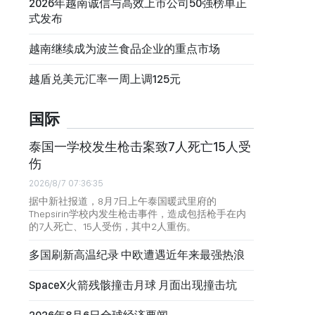
2026年越南诚信与高效上市公司50强榜单正
式发布
越南继续成为波兰食品企业的重点市场
越盾兑美元汇率一周上调125元
国际
泰国一学校发生枪击案致7人死亡15人受
伤
2026/8/7 07:36:35
据中新社报道，8月7日上午泰国暖武里府的
Thepsirin学校内发生枪击事件，造成包括枪手在内
的7人死亡、15人受伤，其中2人重伤。
多国刷新高温纪录 中欧遭遇近年来最强热浪
SpaceX火箭残骸撞击月球 月面出现撞击坑