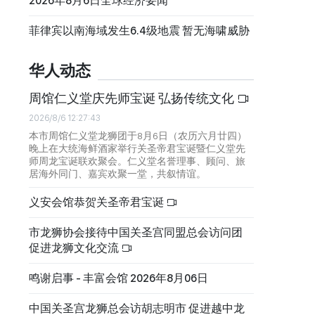
2026年8月6日全球经济要闻
菲律宾以南海域发生6.4级地震 暂无海啸威胁
华人动态
周馆仁义堂庆先师宝诞 弘扬传统文化
2026/8/6 12:27:43
本市周馆仁义堂龙狮团于8月6日（农历六月廿四）
晚上在大统海鲜酒家举行关圣帝君宝诞暨仁义堂先
师周龙宝诞联欢聚会。仁义堂名誉理事、顾问、旅
居海外同门、嘉宾欢聚一堂，共叙情谊。
义安会馆恭贺关圣帝君宝诞
市龙狮协会接待中国关圣宫同盟总会访问团
促进龙狮文化交流
鸣谢启事 - 丰富会馆 2026年8月06日
中国关圣宫龙狮总会访胡志明市 促进越中龙