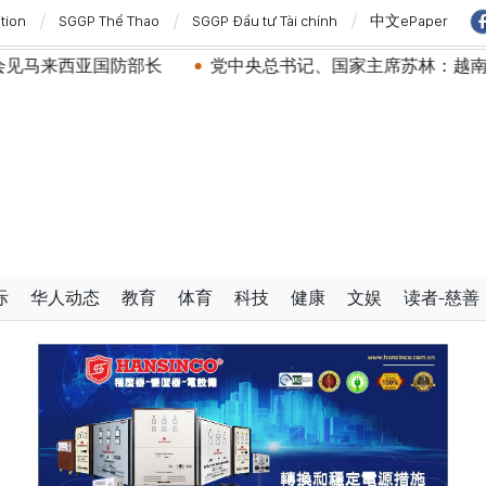
ition
SGGP Thể Thao
SGGP Đầu tư Tài chính
中文ePaper
长
党中央总书记、国家主席苏林：越南与马来西亚关系日
际
华人动态
教育
体育
科技
健康
文娱
读者-慈善