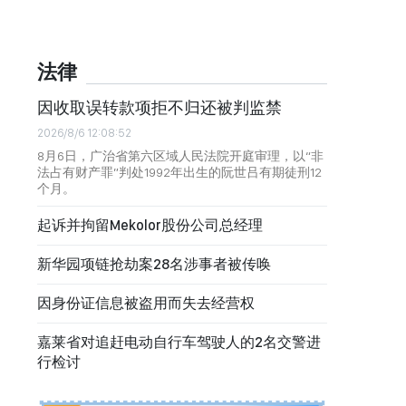
法律
因收取误转款项拒不归还被判监禁
2026/8/6 12:08:52
8月6日，广治省第六区域人民法院开庭审理，以“非
法占有财产罪”判处1992年出生的阮世吕有期徒刑12
个月。
起诉并拘留Mekolor股份公司总经理
新华园项链抢劫案28名涉事者被传唤
因身份证信息被盗用而失去经营权
嘉莱省对追赶电动自行车驾驶人的2名交警进
行检讨