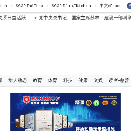
ition
SGGP Thể Thao
SGGP Đầu tư Tài chính
中文ePaper
党中央总书记、国家主席苏林：建设一部科学严谨、简明精炼
际
华人动态
教育
体育
科技
健康
文娱
读者-慈善