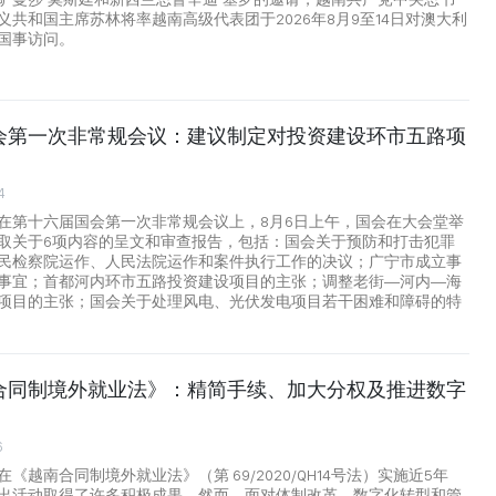
义共和国主席苏林将率越南高级代表团于2026年8月9至14日对澳大利
国事访问。
会第一次非常规会议：建议制定对投资建设环市五路项
4
在第十六届国会第一次非常规会议上，8月6日上午，国会在大会堂举
取关于6项内容的呈文和审查报告，包括：国会关于预防和打击犯罪
民检察院运作、人民法院运作和案件执行工作的决议；广宁市成立事
事宜；首都河内环市五路投资建设项目的主张；调整老街—河内—海
项目的主张；国会关于处理风电、光伏发电项目若干困难和障碍的特
合同制境外就业法》：精简手续、加大分权及推进数字
6
《越南合同制境外就业法》（第 69/2020/QH14号法）实施近5年
出活动取得了许多积极成果。然而，面对体制改革、数字化转型和管