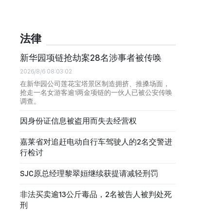
法律
新华园项链抢劫案28名涉事者被传唤
2026/8/6 08:03:02
在新华园公司莲花宝塔景区制造拥挤、推搡场面，
抢走一名女游客逾1两金项链的一伙人已被公安传唤
调查。
因身份证信息被盗用而失去经营权
嘉莱省对追赶电动自行车驾驶人的2名交警进
行检讨
SJC原总经理黎翠姮继续获提请减轻刑罚
非法买卖逾13公斤毒品，2名被告人被判处死
刑