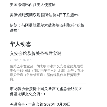
美国撤销巴西驻美大使签证
美伊谈判预期乐观 国际油价4日下跌超5%
伊朗：与阿曼就霍尔木兹海峡谈判取得“积极
进展”
华人动态
义安会馆恭贺关圣帝君宝诞
2026/8/6 07:07:56
值关圣帝君宝诞，胡志明市潮州义安会馆第九届理
事会于8月6日（农历丙午年六月廿四）上午，在堤
岸关帝庙（俗称借富庙）循传统礼仪举行贺诞庆
典。
市龙狮协会接待中国关圣宫同盟总会访问团
促进龙狮文化交流
鸣谢启事 - 丰富会馆 2026年8月06日