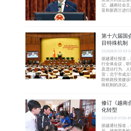
记、越南社会主
亚和新西兰进行
第十六届国
目特殊机制
2026/8/6 03:03:3
据越通社报道，
行全体会议，听
及违法行为、人
宜；北宁市成立
防铁路投资建设
殊机制的决议。
修订《越南
化转型
2026/8/6 01:30:4
据越通社报道，在
后，越南劳务输