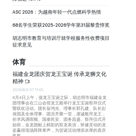
ASC 2026：为越南年轻一代点燃科学热情
68名学生荣获2025-2026学年第31届黎贵惇奖
胡志明市教育与培训厅就学校服务性收费项目
征求意见
体育
福建金龙团庆贺龙王宝诞 传承龙狮文化
精神
2026/8/4 07:11:45
8月4日上午，值龙王宝诞之际，胡志明市福建金龙
团理事会在三山会馆龙王殿举行龙王宝诞祭拜仪式
暨联欢活动。团长翁鸿光、理事长郭孔建、队长彭
保国及全体理事、团员齐聚一堂，虔诚敬拜龙王，
祈求风调雨顺、国泰民安、团务昌盛。祭拜仪式开
始前，金龙团献上精彩的双龙表演，矫健灵动的龙
姿赢得现场阵阵掌声，为贺诞活动增添浓厚的喜庆
气氛。