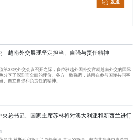
发送
使：越南外交展现坚定担当、自强与责任精神
1
值第33次外交会议召开之际，多位驻越外国外交官就越南外交的国际
色分享了深刻而全面的评价。各方一致强调，越南在参与国际共同事
当、自立自强和负责任的精神。
中央总书记、国家主席苏林将对澳大利亚和新西兰进行
29
萨曼莎·莫斯廷和新西兰总督辛迪·基罗的邀请，越南共产党中央总书