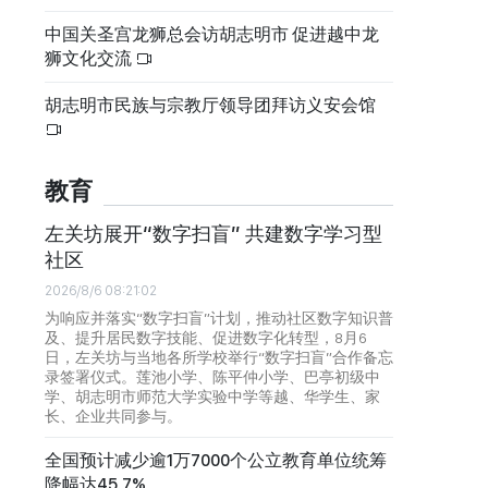
中国关圣宫龙狮总会访胡志明市 促进越中龙
狮文化交流
胡志明市民族与宗教厅领导团拜访义安会馆
教育
左关坊展开“数字扫盲” 共建数字学习型
社区
2026/8/6 08:21:02
为响应并落实“数字扫盲”计划，推动社区数字知识普
及、提升居民数字技能、促进数字化转型，8月6
日，左关坊与当地各所学校举行“数字扫盲”合作备忘
录签署仪式。莲池小学、陈平仲小学、巴亭初级中
学、胡志明市师范大学实验中学等越、华学生、家
长、企业共同参与。
全国预计减少逾1万7000个公立教育单位统筹
降幅达45.7%