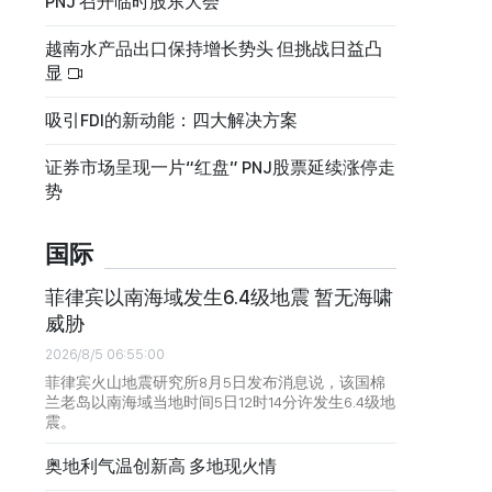
PNJ 召开临时股东大会
越南水产品出口保持增长势头 但挑战日益凸
显
吸引FDI的新动能：四大解决方案
证券市场呈现一片“红盘” PNJ股票延续涨停走
势
国际
菲律宾以南海域发生6.4级地震 暂无海啸
威胁
2026/8/5 06:55:00
菲律宾火山地震研究所8月5日发布消息说，该国棉
兰老岛以南海域当地时间5日12时14分许发生6.4级地
震。
奥地利气温创新高 多地现火情