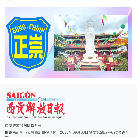
西贡解放报网版权所有
由越南新闻与传播部所属报刊局于2023年09月06日 签发第26/GP-CBC号许可
证
总编辑
: 阮克文
副总编辑
: 阮玉英、范文长、裴氏红霜、张德义、范氏云英、杨文光、阮德显、
阮克强、陈嘉宝
主编
: 阮玉英
社址
: 胡志明市棋盘坊阮氏明开街432-434号
总台
: (028) 39294091 - 转 060
热线
: 096.558.1888
编辑部
: (028) 39294092 - 转 060