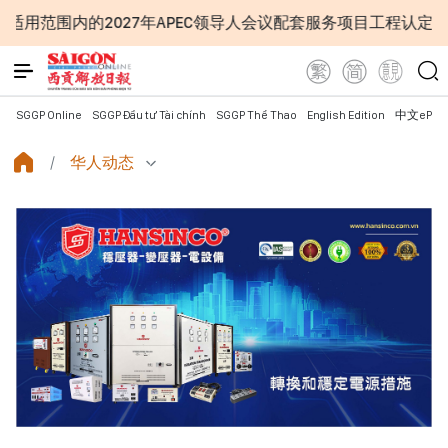
027年APEC领导人会议配套服务项目工程认定标准
越南
SGGP Online
SGGP Đầu tư Tài chính
SGGP Thể Thao
English Edition
中文ePap
华人动态