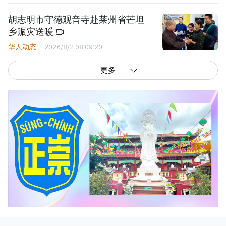
胡志明市守德观音寺赴莱州省芒坦
乡赈灾送暖
华人动态
2026/8/2 08:09:20
更多
西贡解放报网版权所有
由越南新闻与传播部所属报刊局于2023年09月06日 签发第26/GP-CBC号许可
证
总编辑
: 阮克文