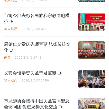
华人动态
2026/8/7 11:20:00
市司令部表彰各民族和宗教同胞模
范
华人动态
2026/8/7 08:31:48
周馆仁义堂庆先师宝诞 弘扬传统文
化
体育
2026/8/6 12:27:43
义安会馆恭贺关圣帝君宝诞
华人动态
2026/8/6 07:07:56
市龙狮协会接待中国关圣宫同盟总
会访问团 促进龙狮文化交流