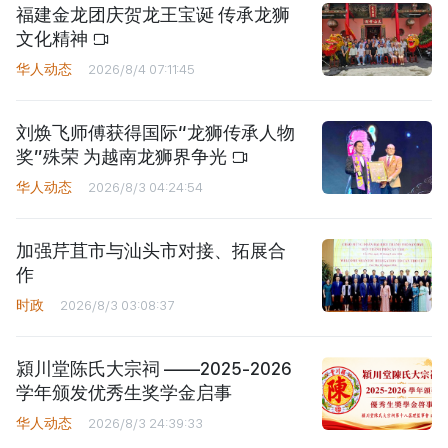
福建金龙团庆贺龙王宝诞 传承龙狮
文化精神
华人动态
2026/8/4 07:11:45
刘焕飞师傅获得国际“龙狮传承人物
奖”殊荣 为越南龙狮界争光
华人动态
2026/8/3 04:24:54
加强芹苴市与汕头市对接、拓展合
作
时政
2026/8/3 03:08:37
潁川堂陈氏大宗祠 ——2025-2026
学年颁发优秀生奖学金启事
华人动态
2026/8/3 24:39:33