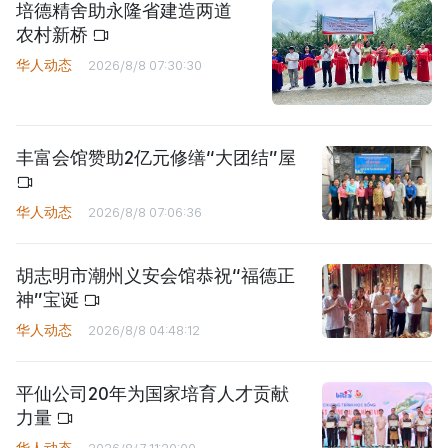
培德精舍助永隆省建造两道
农村新桥
华人动态
2026/8/8 07:30:30
丰富会馆赞助2亿元修缮“大团结”屋
华人动态
2026/8/8 07:06:36
胡志明市潮州义安会馆恭祝“福德正
神”宝诞
华人动态
2026/8/8 04:48:12
平仙公司20年为国家培育人才贡献
力量