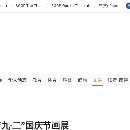
ition
SGGP Thể Thao
SGGP Đầu tư Tài chính
中文ePaper
主动塑造未来并有效发挥作用
内的2027年APEC领导人会议配套服务项目工程认定标准
行政手续但不削弱监管责任
弗·威克斯
澳大利亚和新西兰进行国事访问
”与“保护人员”紧密结合
西亚关系日益活跃
学严谨、简明精炼、便于执行且具有长远生命力的党章
际
华人动态
教育
体育
科技
健康
文娱
读者-慈善
使节：共同建设团结、自强的东盟共同体
九‧二”国庆节画展