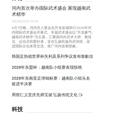
河内首次举办国际武术盛会 展现越南武
术精华
08/08/2026 19:44
8月7日晚，河内市人委会在升龙皇城举行2026年河
内国际武术盛会开幕式。本届武术盛会以“升龙豪气-
越南武术精华”为主题，汇聚国内外武术大师、教练
员、运动员和爱好者，旨在弘扬民族尚武传统，促
进国际文化体育交流，推广河内首都形象。
韩国足协就世界杯失利及系列争议发布致歉信
2026年东盟杯：越南队小组赛表现惊艳
2026年东南亚足球锦标赛：越南队小组头名
挺进半决赛
周馆仁义堂庆先师宝诞 弘扬传统文化
科技