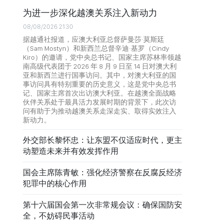
为进一步深化越澳关系注入新动力
08/08/2026 21:30
据越通社报道，应澳大利亚总督萨曼莎·莫斯廷
（Sam Mostyn）和新西兰总督辛迪·基罗（Cindy
Kiro）的邀请，党中央总书记、国家主席苏林率领越
南高级代表团于 2026 年 8 月 9 日至 14 日对澳大利
亚和新西兰进行国事访问。其中，对澳大利亚的国
事访问具有特别重要的历史意义，这是党中央总书
记、国家主席首次出访澳大利亚。在越澳全面战略
伙伴关系处于最具活力发展时期的背景下，此次访
问有助于为推动越澳关系走深走实、取得实效注入
新动力。
外交部长黎怀忠：让东盟不仅适应时代，更主
动塑造未来并有效发挥作用
国会主席陈青敏：强化经济警察在反腐反经济
犯罪中的核心作用
第十六届国会第一次非常规会议：确保国防安
全，不妨碍民事活动