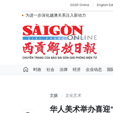
SGGP Online
English Ed
为进一步深化越澳关系注入新动力
外交部长黎怀忠：让东盟不仅适应时代，更
国会第一次非常规会议：公开特殊政策适用范围
越南第十六届国会第一次非常规会议：简化
越南国会主席陈青敏会见美国驻越南大使詹妮
越南共产党中央总书记、国家主席苏林将对
政府总理黎明兴：网络安全必须做到“维护系统
越南政府总理黎明兴会见马来西亚国防部长
党中央总书记、国家主席苏林：越南与马来
党中央总书记、国家主席苏林：建设一部科
时政
社会
法律
经济
企业动态
国
苏林总书记、国家主席会见东盟国家驻河内
文娱
文化艺术
华人美术举办喜迎“