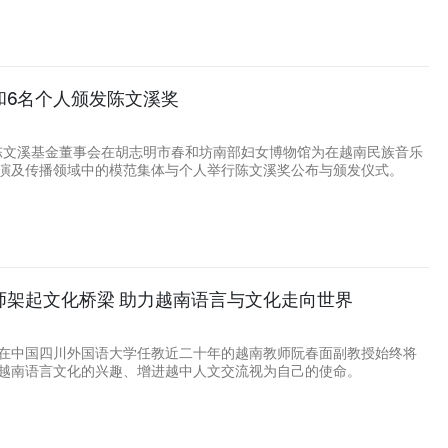
和6名个人颁发陈文溪奖
，陈文溪基金董事会在胡志明市春和坊南部妇女博物馆为在越南民族音乐
演及传播领域中的模范集体与个人举行陈文溪奖公布与颁发仪式。
师架起文化桥梁 助力越南语言与文化走向世界
在中国四川外国语大学任教近二十年的越南教师阮春面副教授始终将
越南语言文化的兴趣、增进越中人文交流视为自己的使命。