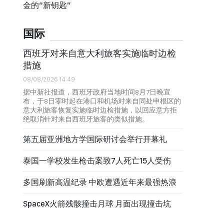
金的“新钥匙”
国际
西班牙对来自意大利旅客实施临时边检
措施
08/08/2026 14:49
据中新社报道，西班牙政府当地时间8月7日晚宣
布，于8日零时起在港口和机场对来自同处申根区的
意大利旅客恢复实施临时边检措施，以回应意方拒
绝取消针对来自西班牙旅客的类似措施。
第五届亚洲地方学国际研讨会举行开幕礼
泰国一学校发生枪击案致7人死亡15人受伤
多国刷新高温纪录 中欧遭遇近年来最强热浪
SpaceX火箭残骸撞击月球 月面出现撞击坑