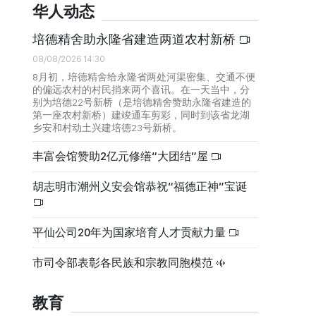
华人动态
培德精舍助永隆省建造两道农村新桥
08/08/2026 14:30
8月初，培德精舍给永隆省两处河渠密集、交通不便
的偏远农村的村民捎来两个喜讯。在一天当中，分
别为培德22号新桥（是培德精舍赞助永隆省建造的
第一座农村新桥）建竣通车剪彩，同时到该省龙湖
乡安和村动土兴建培德23号新桥。
丰富会馆赞助2亿元修缮“大团结”屋
胡志明市潮州义安会馆恭祝“福德正神”宝诞
平仙公司20年为国家培育人才贡献力量
市司令部表彰各民族和宗教同胞模范
教育