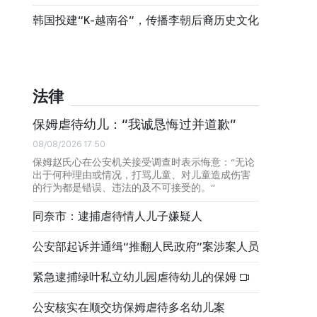
韩国投建“K-越南谷”，传播李朝后裔历史文化
法律
保姆虐待幼儿：“我诚恳悔过并道歉”
08/08/2026 17:50
保姆赵氏心在公安机关接受调查时表示悔意：“无论
出于何种理由或情况，打骂儿童、对儿童造成伤害
的行为都是错误、违法的及不可接受的。”
同奈市：逮捕虐待情人儿子嫌疑人
公安部起诉并通缉“推翻人民政府”案涉案人员
紧急逮捕绿叶私立幼儿园虐待幼儿的保姆
公安核实在顺交坊保姆虐待多名幼儿案