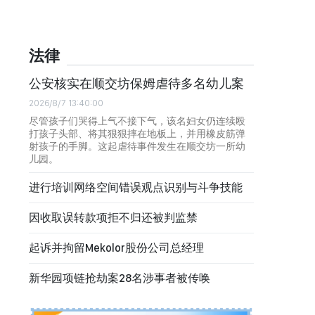
法律
公安核实在顺交坊保姆虐待多名幼儿案
2026/8/7 13:40:00
尽管孩子们哭得上气不接下气，该名妇女仍连续殴
打孩子头部、将其狠狠摔在地板上，并用橡皮筋弹
射孩子的手脚。这起虐待事件发生在顺交坊一所幼
儿园。
进行培训网络空间错误观点识别与斗争技能
因收取误转款项拒不归还被判监禁
起诉并拘留Mekolor股份公司总经理
新华园项链抢劫案28名涉事者被传唤