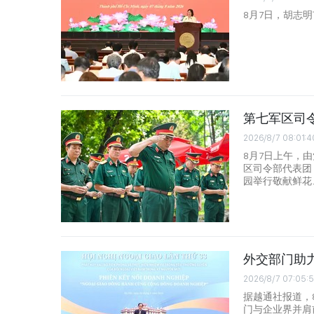
8月7日，胡志
第七军区司
2026/8/7 08:01:4
8月7日上午，
区司令部代表团
园举行敬献鲜花
外交部门助
2026/8/7 07:05:
据越通社报道，
门与企业界并肩