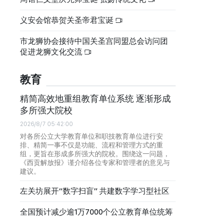
义安会馆恭贺关圣帝君宝诞
市龙狮协会接待中国关圣宫同盟总会访问团
促进龙狮文化交流
教育
精简高效地重组教育单位系统 逐渐形成
多所强大院校
2026/8/7 05:42:00
对各所公立大学教育单位和职技教育单位进行安
排、精简一事不仅是功能、流程和管理方式的重
组，更旨在形成多所强大的院校。围绕这一问题，
《西贡解放报》谨介绍各位专家和管理者的意见与
建议。
左关坊展开“数字扫盲” 共建数字学习型社区
全国预计减少逾1万7000个公立教育单位统筹