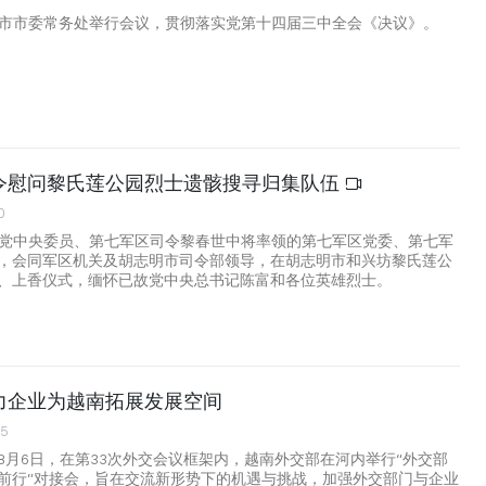
明市市委常务处举行会议，贯彻落实党第十四届三中全会《决议》。
令慰问黎氏莲公园烈士遗骸搜寻归集队伍
0
由党中央委员、第七军区司令黎春世中将率领的第七军区党委、第七军
，会同军区机关及胡志明市司令部领导，在胡志明市和兴坊黎氏莲公
、上香仪式，缅怀已故党中央总书记陈富和各位英雄烈士。
力企业为越南拓展发展空间
55
8月6日，在第33次外交会议框架内，越南外交部在河内举行“外交部
前行”对接会，旨在交流新形势下的机遇与挑战，加强外交部门与企业