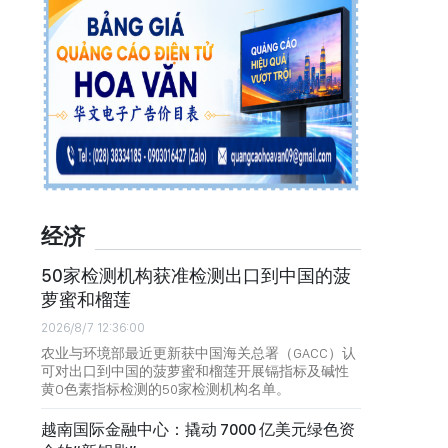
经济
50家检测机构获准检测出口到中国的菠
萝蜜和榴莲
2026/8/7 12:36:00
农业与环境部最近更新获中国海关总署（GACC）认
可对出口到中国的菠萝蜜和榴莲开展镉指标及碱性
黄O色素指标检测的50家检测机构名单。
越南国际金融中心：撬动 7000 亿美元绿色资