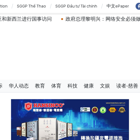
ition
SGGP Thể Thao
SGGP Đầu tư Tài chính
中文ePaper
访问
政府总理黎明兴：网络安全必须做到“维护系统”与“保
际
华人动态
教育
体育
科技
健康
文娱
读者-慈善