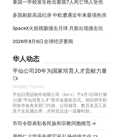
泰国一学校发生枪击案致7人死亡15人受伤
多国刷新高温纪录 中欧遭遇近年来最强热浪
SpaceX火箭残骸撞击月球 月面出现撞击坑
2026年8月6日全球经济要闻
华人动态
平仙公司20年为国家培育人才贡献力量
2026/8/7 11:20:00
平仙日用品制作有限公司（Biti's）于8月7日举行第
20届“平仙培育人才”奖学金颁发仪式。胡志明市和
同奈市各有关部门代表、公司领导、数百名员工及
其子女应邀出席，共同见证这一温馨时刻。
市司令部表彰各民族和宗教同胞模范
周馆仁义堂庆先师宝诞 弘扬传统文化