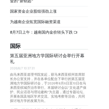
金的“新钥匙”
国家资金企业股组强劲上涨
为越南企业拓宽国际融资渠道
8月7日上午：越南国内金价转头下跌
国际
第五届亚洲地方学国际研讨会举行开幕
礼
2026/8/7 10:37:31
由马来西亚道理书院发起，获马来西亚槟州首席部
长办公室支持，并在各单位配合下举行的第五届亚
洲地方学国际研讨会，于2026年8月6日至10日在马
来西亚槟城乔治市举行。本届研讨会以“文化遗产保
护、民众话语与理论建构”为主题，通过专题论坛、
开展各国及地区学术交流、实地考察等活动，共同
探讨地方学的发展方向。