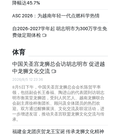
降幅达45.7%
ASC 2026：为越南年轻一代点燃科学热情
自2026-2027学年起 胡志明市为300万学生免
费做定期体检
体育
中国关圣宫龙狮总会访胡志明市 促进越
中龙狮文化交流
2026/8/5 12:23:36
8月5日下午，中国关圣宫龙狮总会会长陈贺平率
领，包括副会长王春福、陶进山的代表团到访胡志
明市衡英堂龙狮团，受到人民艺人、越南龙狮联合
会副主席徐梓衡团长、顾问及全体团员的热烈欢
迎。双方通过醒狮展演、文化交流及联谊活动，进
一步增进友谊，推动关圣宫联盟龙狮文化交流与传
承。
福建金龙团庆贺龙王宝诞 传承龙狮文化精神