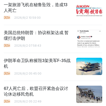
一架旅游飞机在秘鲁坠毁，造成13
人死亡
国际
2026/8/2 10:59:00
美国总统特朗普：协议框架达成 暂
缓打击伊朗
国际
2026/8/2 07:58:43
伊朗革命卫队称摧毁3架美军F-35战
机
国际
2026/8/2 05:45:00
67人死亡后，欧盟召开紧急会议讨
论休达移民危机
国际
2026/8/2 05:22:49