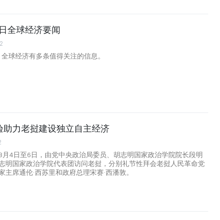
月6日全球经济要闻
2
日，全球经济有多条值得关注的信息。
验助力老挝建设独立自主经济
2
8月4日至6日，由党中央政治局委员、胡志明国家政治学院院长段明
志明国家政治学院代表团访问老挝，分别礼节性拜会老挝人民革命党
家主席通伦·西苏里和政府总理宋赛·西潘敦。