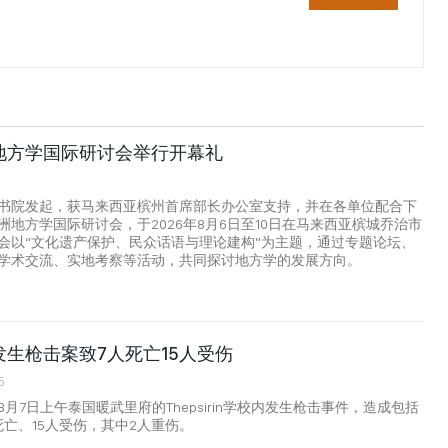
地方学国际研讨会举行开幕礼
书院发起，获马来西亚槟州首席部长办公室支持，并在各单位配合下
洲地方学国际研讨会，于2026年8月6日至10日在马来西亚槟城乔治市
会以“文化遗产保护、民众话语与理论建构”为主题，通过专题论坛、
学术交流、实地考察等活动，共同探讨地方学的发展方向。
生枪击案致7人死亡15人受伤
5
月7日上午泰国暖武里府的Thepsirin学校内发生枪击事件，造成包括
死亡、15人受伤，其中2人重伤。