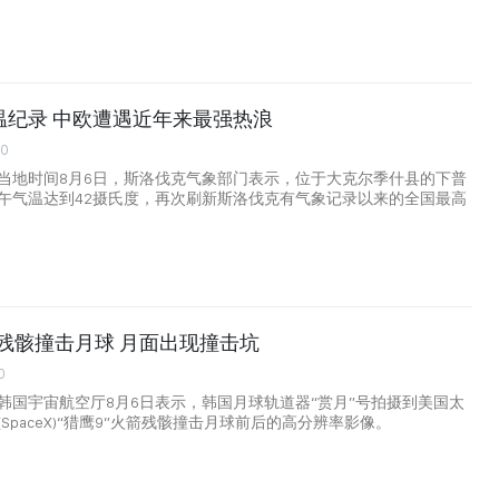
温纪录 中欧遭遇近年来最强热浪
00
当地时间8月6日，斯洛伐克气象部门表示，位于大克尔季什县的下普
午气温达到42摄氏度，再次刷新斯洛伐克有气象记录以来的全国最高
火箭残骸撞击月球 月面出现撞击坑
0
韩国宇宙航空厅8月6日表示，韩国月球轨道器“赏月”号拍摄到美国太
SpaceX)“猎鹰9”火箭残骸撞击月球前后的高分辨率影像。