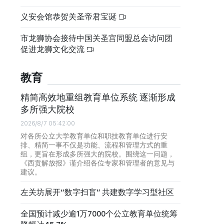
义安会馆恭贺关圣帝君宝诞
市龙狮协会接待中国关圣宫同盟总会访问团
促进龙狮文化交流
教育
精简高效地重组教育单位系统 逐渐形成
多所强大院校
2026/8/7 05:42:00
对各所公立大学教育单位和职技教育单位进行安
排、精简一事不仅是功能、流程和管理方式的重
组，更旨在形成多所强大的院校。围绕这一问题，
《西贡解放报》谨介绍各位专家和管理者的意见与
建议。
左关坊展开“数字扫盲” 共建数字学习型社区
全国预计减少逾1万7000个公立教育单位统筹