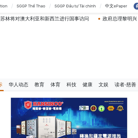
ition
SGGP Thể Thao
SGGP Đầu tư Tài chính
中文ePaper
亚和新西兰进行国事访问
政府总理黎明兴：网络安全必须做
际
华人动态
教育
体育
科技
健康
文娱
读者-慈善