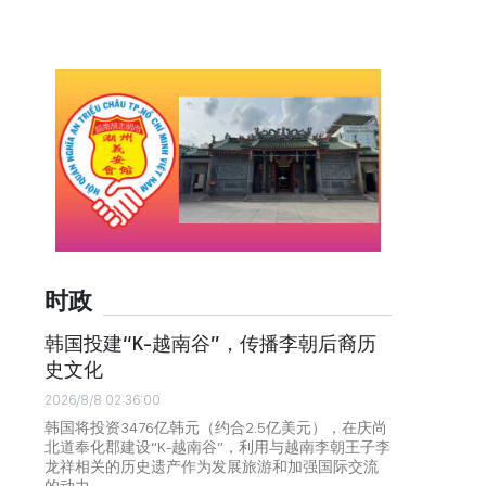
时政
韩国投建“K-越南谷”，传播李朝后裔历
史文化
2026/8/8 02:36:00
韩国将投资3476亿韩元（约合2.5亿美元），在庆尚
北道奉化郡建设“K-越南谷”，利用与越南李朝王子李
龙祥相关的历史遗产作为发展旅游和加强国际交流
的动力。