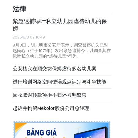
法律
紧急逮捕绿叶私立幼儿园虐待幼儿的保
姆
2026/8/8 02:16:49
8月8日，胡志明市公安厅表示，调查警察机关已对
赵氏心（生于1971年）发出紧急逮捕令，以调查其在
绿叶私立幼儿园的“虐待儿童”行为。
公安核实在顺交坊保姆虐待多名幼儿案
进行培训网络空间错误观点识别与斗争技能
因收取误转款项拒不归还被判监禁
起诉并拘留Mekolor股份公司总经理