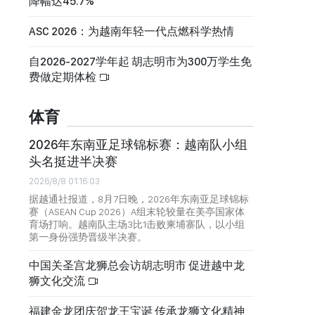
降幅达45.7%
ASC 2026：为越南年轻一代点燃科学热情
自2026-2027学年起 胡志明市为300万学生免
费做定期体检
体育
2026年东南亚足球锦标赛：越南队小组
头名挺进半决赛
2026/8/8 01:16:03
据越通社报道，8月7日晚，2026年东南亚足球锦标
赛（ASEAN Cup 2026）A组末轮较量在美亭国家体
育场打响。越南队主场3比1击败柬埔寨队，以小组
第一身份强势晋级半决赛。
中国关圣宫龙狮总会访胡志明市 促进越中龙
狮文化交流
福建金龙团庆贺龙王宝诞 传承龙狮文化精神