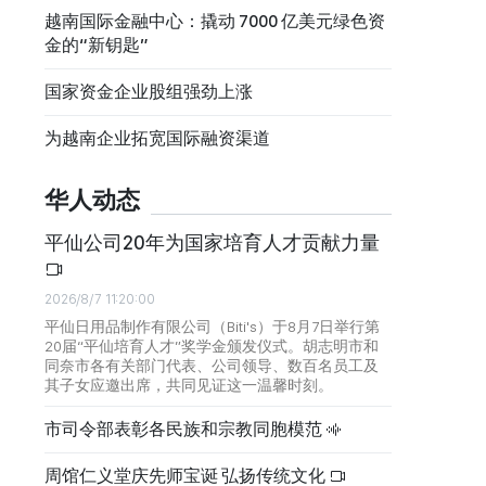
越南国际金融中心：撬动 7000 亿美元绿色资
金的“新钥匙”
国家资金企业股组强劲上涨
为越南企业拓宽国际融资渠道
华人动态
平仙公司20年为国家培育人才贡献力量
2026/8/7 11:20:00
平仙日用品制作有限公司（Biti's）于8月7日举行第
20届“平仙培育人才”奖学金颁发仪式。胡志明市和
同奈市各有关部门代表、公司领导、数百名员工及
其子女应邀出席，共同见证这一温馨时刻。
市司令部表彰各民族和宗教同胞模范
周馆仁义堂庆先师宝诞 弘扬传统文化