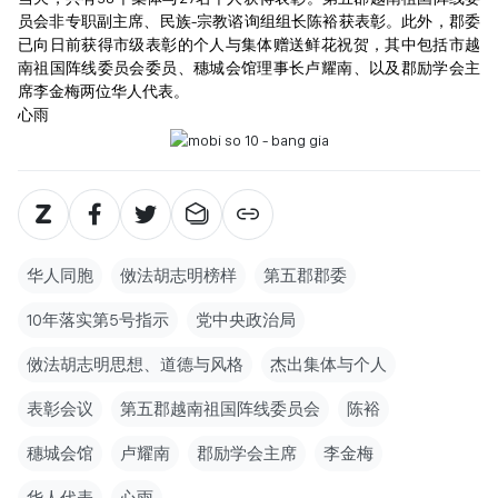
员会非专职副主席、民族-宗教谘询组组长陈裕获表彰。此外，郡委
已向日前获得市级表彰的个人与集体赠送鲜花祝贺，其中包括市越
南祖国阵线委员会委员、穗城会馆理事长卢耀南、以及郡励学会主
席李金梅两位华人代表。
心雨
华人同胞
傚法胡志明榜样
第五郡郡委
10年落实第5号指示
党中央政治局
傚法胡志明思想、道德与风格
杰出集体与个人
表彰会议
第五郡越南祖国阵线委员会
陈裕
穗城会馆
卢耀南
郡励学会主席
李金梅
华人代表
心雨