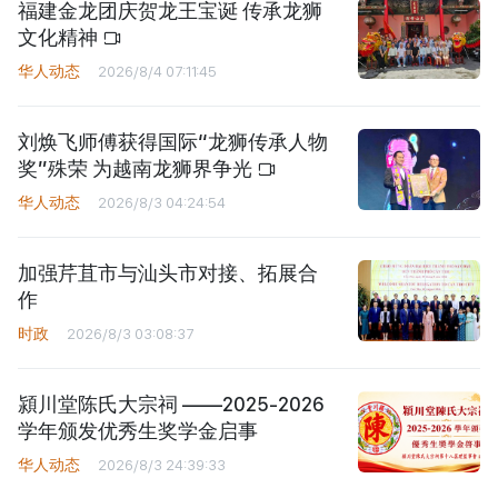
福建金龙团庆贺龙王宝诞 传承龙狮
文化精神
华人动态
2026/8/4 07:11:45
刘焕飞师傅获得国际“龙狮传承人物
奖”殊荣 为越南龙狮界争光
华人动态
2026/8/3 04:24:54
加强芹苴市与汕头市对接、拓展合
作
时政
2026/8/3 03:08:37
潁川堂陈氏大宗祠 ——2025-2026
学年颁发优秀生奖学金启事
华人动态
2026/8/3 24:39:33