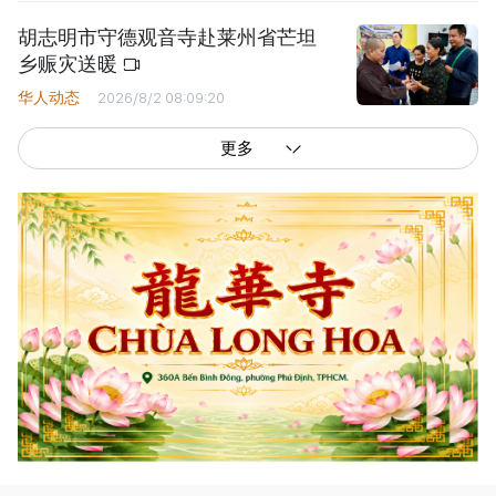
胡志明市守德观音寺赴莱州省芒坦
乡赈灾送暖
华人动态
2026/8/2 08:09:20
更多
西贡解放报网版权所有
由越南新闻与传播部所属报刊局于2023年09月06日 签发第26/GP-CBC号许可
证
总编辑
: 阮克文