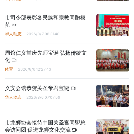
市司令部表彰各民族和宗教同胞模
范
华人动态
2026/8/7 08:31:48
周馆仁义堂庆先师宝诞 弘扬传统文
化
体育
2026/8/6 12:27:43
义安会馆恭贺关圣帝君宝诞
华人动态
2026/8/6 07:07:56
市龙狮协会接待中国关圣宫同盟总
会访问团 促进龙狮文化交流