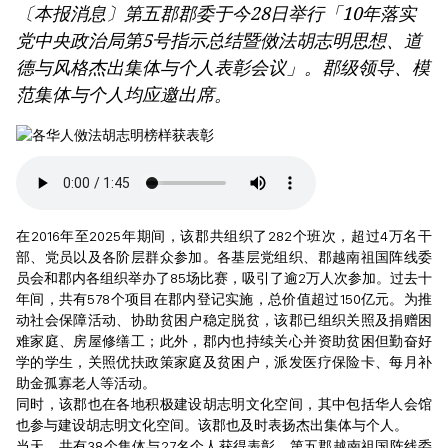
〔本报消息〕第五郡郡委于今28日举行「10年落实
党中央政治局第5号指示总结暨傚法胡志明思想、道
德与风格杰出集体与个人表彰会议」。郡级领导、模
范集体与个人均应邀出席。
在2016年至2025年期间，该郡共组织了282个班次，超过4万名干
部、党员以及各阶层群众参加。各基层党组织、郡越南祖国阵线委
员会和郡内各组织举办了85场比赛，吸引了逾2万人次参加。过去十
年间，共有578个项目在郡内登记实施，总价值超过150亿元。为推
动社会保障活动、协助贫困户稳定脱贫，该郡已组织关照及捐赠困
难家庭、房屋修缮工；此外，郡内也持续关心并资助贫困但勤奋好
学的学生，关照优扶政策家庭及贫困户，派发医疗保险卡、每月补
助金孤寡老人等活动。
同时，该郡也在各地积极建设胡志明文化空间，其中包括华人会馆
也参与建设胡志明文化空间。该郡也及时表扬杰出集体与个人。
当天，共有38个集体与27名个人获得表彰。第五郡越南祖国阵线委