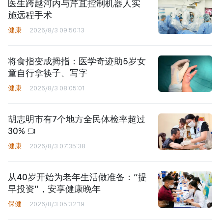
医生跨越河内与芹苴控制机器人实
施远程手术
健康
2026/8/3 09:50:13
将食指变成拇指：医学奇迹助5岁女
童自行拿筷子、写字
健康
2026/8/3 08:05:01
胡志明市有7个地方全民体检率超过
30%
健康
2026/8/3 07:35:38
从40岁开始为老年生活做准备：“提
早投资”，安享健康晚年
保健
2026/8/3 05:32:19