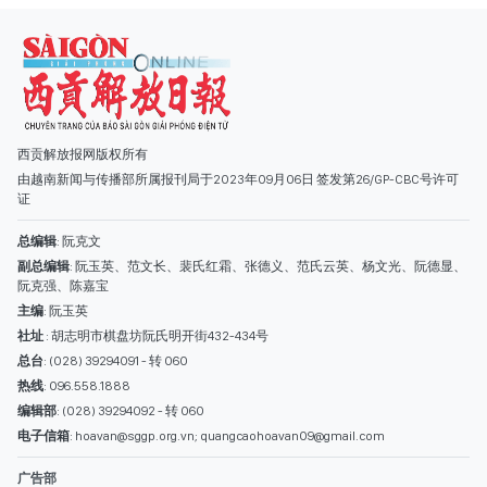
西贡解放报网版权所有
由越南新闻与传播部所属报刊局于2023年09月06日 签发第26/GP-CBC号许可
证
总编辑
: 阮克文
副总编辑
: 阮玉英、范文长、裴氏红霜、张德义、范氏云英、杨文光、阮德显、
阮克强、陈嘉宝
主编
: 阮玉英
社址
: 胡志明市棋盘坊阮氏明开街432-434号
总台
: (028) 39294091 - 转 060
热线
: 096.558.1888
编辑部
: (028) 39294092 - 转 060
电子信箱
: hoavan@sggp.org.vn; quangcaohoavan09@gmail.com
广告部