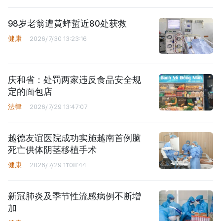
98岁老翁遭黄蜂蜇近80处获救
健康
2026/7/30 13:23:16
庆和省：处罚两家违反食品安全规
定的面包店
法律
2026/7/29 13:47:07
越德友谊医院成功实施越南首例脑
死亡供体阴茎移植手术
健康
2026/7/29 11:08:44
新冠肺炎及季节性流感病例不断增
加