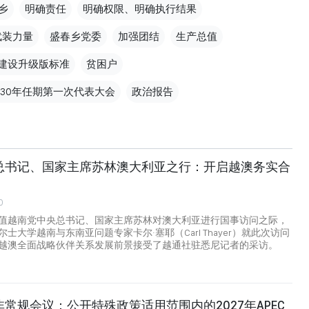
乡
明确责任
明确权限、明确执行结果
武装力量
盛春乡党委
加强团结
生产总值
建设升级版标准
贫困户
2030年任期第一次代表大会
政治报告
总书记、国家主席苏林澳大利亚之行：开启越澳务实合
0
值越南党中央总书记、国家主席苏林对澳大利亚进行国事访问之际，
士大学越南与东南亚问题专家卡尔·塞耶（Carl Thayer）就此次访问
越澳全面战略伙伴关系发展前景接受了越通社驻悉尼记者的采访。
常规会议：公开特殊政策适用范围内的2027年APEC