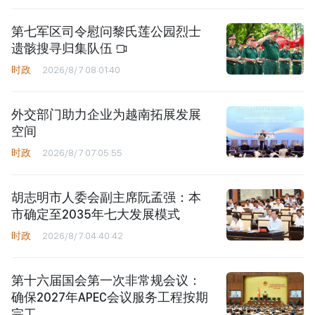
第七军区司令慰问黎氏莲公园烈士
遗骸搜寻归集队伍
时政
2026/8/7 08:01:40
外交部门助力企业为越南拓展发展
空间
时政
2026/8/7 07:05:55
胡志明市人委会副主席阮孟强：本
市确定至2035年七大发展模式
时政
2026/8/7 04:40:42
第十六届国会第一次非常规会议：
确保2027年APEC会议服务工程按期
完工