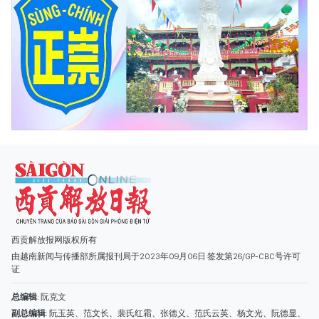
西贡解放报网版权所有
由越南新闻与传播部所属报刊局于2023年09月06日 签发第26/GP-CBC号许可
证
总编辑
: 阮克文
副总编辑
: 阮玉英、范文长、裴氏红霜、张德义、范氏云英、杨文光、阮德显、
阮克强、陈嘉宝
主编
: 阮玉英
社址
: 胡志明市棋盘坊阮氏明开街432-434号
总台
: (028) 39294091 - 转 060
热线
: 096.558.1888
编辑部
: (028) 39294092 - 转 060
电子信箱
: hoavan@sggp.org.vn; quangcaohoavan09@gmail.com
广告部
(028) 38334185
quangcaohoavan09@gmail.com;