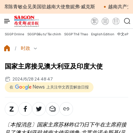
青敏会见美国驻越南大使詹妮弗·威克斯
越南共产党中央总
SGGP Online
SGGP Đầu tư Tài chính
SGGP Thể Thao
English Edition
中文ePap
时政
国家主席接见澳大利亚及印度大使
2024/6/28 24:48:47
在
上关注华文西贡解放日报
〔本报消息〕国家主席苏林昨(27)日下午在主席府接
见了澳大利亚驻越南大使安德鲁‧戈莱兹诺夫斯基(见