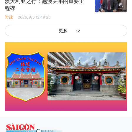
澳大利亚之行：越澳关系的重要里
程碑
时政
2026/8/6 12:48:20
更多
西贡解放报网版权所有
由越南新闻与传播部所属报刊局于2023年09月06日 签发第26/GP-CBC号许可
证
总编辑
: 阮克文
副总编辑
: 阮玉英、范文长、裴氏红霜、张德义、范氏云英、杨文光、阮德显、
阮克强、陈嘉宝