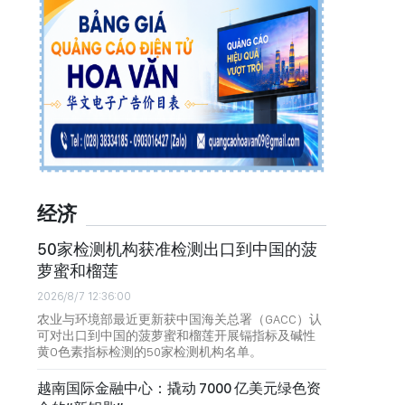
经济
50家检测机构获准检测出口到中国的菠
萝蜜和榴莲
2026/8/7 12:36:00
农业与环境部最近更新获中国海关总署（GACC）认
可对出口到中国的菠萝蜜和榴莲开展镉指标及碱性
黄O色素指标检测的50家检测机构名单。
越南国际金融中心：撬动 7000 亿美元绿色资