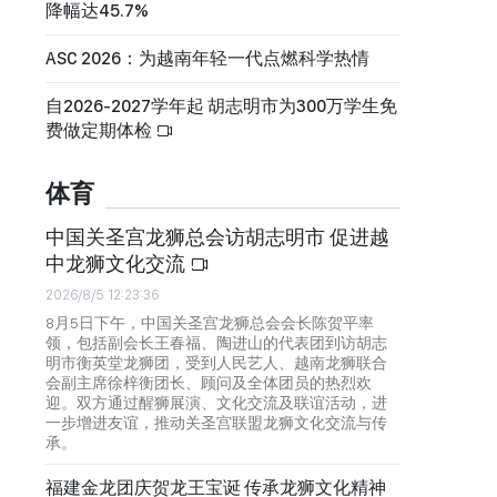
降幅达45.7%
ASC 2026：为越南年轻一代点燃科学热情
自2026-2027学年起 胡志明市为300万学生免
费做定期体检
体育
中国关圣宫龙狮总会访胡志明市 促进越
中龙狮文化交流
2026/8/5 12:23:36
8月5日下午，中国关圣宫龙狮总会会长陈贺平率
领，包括副会长王春福、陶进山的代表团到访胡志
明市衡英堂龙狮团，受到人民艺人、越南龙狮联合
会副主席徐梓衡团长、顾问及全体团员的热烈欢
迎。双方通过醒狮展演、文化交流及联谊活动，进
一步增进友谊，推动关圣宫联盟龙狮文化交流与传
承。
福建金龙团庆贺龙王宝诞 传承龙狮文化精神