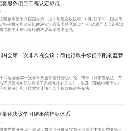
配套服务项目工程认定标准
2
按照越南第十六届国会第一次非常规会议议程，8月7日下午，国会代
定特殊机制和政策以解决安江省富国特区2027年APEC领导人会议配套
施过程中困难和障碍的决议草案提出意见。
届国会第一次非常规会议：简化行政手续但不削弱监管
2
第十六届国会第一次非常规会议进行分组讨论，审议《城市发展法（草
与环境领域10部法律若干条款修改补充法》，以及《无线电频率法》
子交易法》和《技术转让法》若干条款修改补充法。
建量化决议学习结果的指标体系
0
明市市委常务处举行会议，贯彻并开展落实第十四届党中央执委会第三