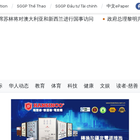
ition
SGGP Thể Thao
SGGP Đầu tư Tài chính
中文ePaper
利亚和新西兰进行国事访问
政府总理黎明兴：网络安全必须
际
华人动态
教育
体育
科技
健康
文娱
读者-慈善