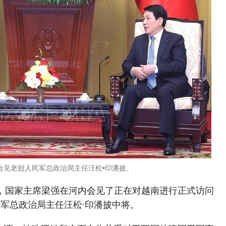
会见老挝人民军总政治局主任汪松•印潘披。
下午，国家主席梁强在河内会见了正在对越南进行正式访问
军总政治局主任汪松·印潘披中将。