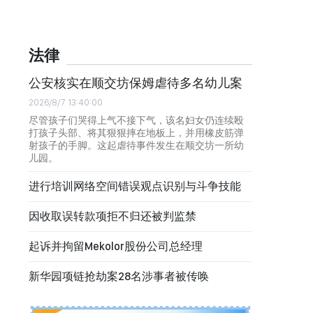
法律
公安核实在顺交坊保姆虐待多名幼儿案
2026/8/7 13:40:00
尽管孩子们哭得上气不接下气，该名妇女仍连续殴
打孩子头部、将其狠狠摔在地板上，并用橡皮筋弹
射孩子的手脚。这起虐待事件发生在顺交坊一所幼
儿园。
进行培训网络空间错误观点识别与斗争技能
因收取误转款项拒不归还被判监禁
起诉并拘留Mekolor股份公司总经理
新华园项链抢劫案28名涉事者被传唤