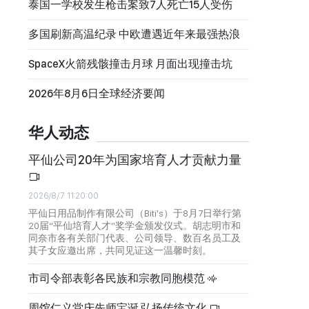
泰国一学校发生枪击案致7人死亡15人受伤
多国刷新高温纪录 中欧遭遇近年来最强热浪
SpaceX火箭残骸撞击月球 月面出现撞击坑
2026年8月6日全球经济要闻
华人动态
平仙公司20年为国家培育人才贡献力量
2026/8/7 11:20:00
平仙日用品制作有限公司（Biti's）于8月7日举行第
20届“平仙培育人才”奖学金颁发仪式。胡志明市和
同奈市各有关部门代表、公司领导、数百名员工及
其子女应邀出席，共同见证这一温馨时刻。
市司令部表彰各民族和宗教同胞模范
周馆仁义堂庆先师宝诞 弘扬传统文化