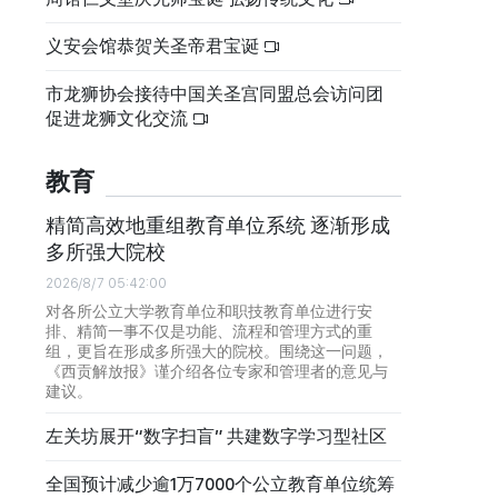
义安会馆恭贺关圣帝君宝诞
市龙狮协会接待中国关圣宫同盟总会访问团
促进龙狮文化交流
教育
精简高效地重组教育单位系统 逐渐形成
多所强大院校
2026/8/7 05:42:00
对各所公立大学教育单位和职技教育单位进行安
排、精简一事不仅是功能、流程和管理方式的重
组，更旨在形成多所强大的院校。围绕这一问题，
《西贡解放报》谨介绍各位专家和管理者的意见与
建议。
左关坊展开“数字扫盲” 共建数字学习型社区
全国预计减少逾1万7000个公立教育单位统筹