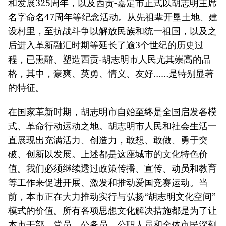
和发展325周年，以及西贡-嘉定市正式以胡志明主席
名字命名47周年等纪念活动。从先祖辈开垦土地、建
设村里，至抗战斗争以解放民族和统一祖国，以及之
后进入革新融汇时期等延长了逾3个世纪的历史过
程，已熏醅、塑造西贡-胡志明市人民尤其崇高的品
格，其中，豪爽、英勇、情义、友好……是特别显著
的特征。
在国家革新时期，胡志明市自始至终是全国启发各模
式、革命行动运动之地。胡志明市人民和社会生活一
直展现出充满活力、创造力，敢想、敢做、勇于突
破、创新以发展。上述都是这座城市的文化特色价
值。我们必须继续透过政策传播、宣传、动员和教育
等工作来促进开展、激发和推动爱国竞赛运动。当
前，本市正在大力推动实行与弘扬“胡志明文化空间”
模式的价值。所有各项思想文化解决措施都是为了让
本市干部、党员、公务员、公职人员和全体市民深刻