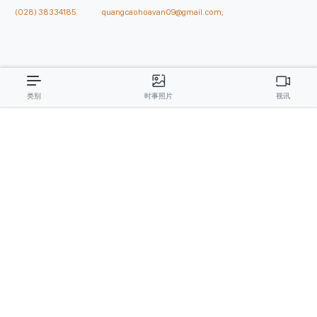
副总编辑
: 阮玉英、范文长、裴氏红霜、张德义、范氏云英、杨文光、阮德显、
阮克强、陈嘉宝
主编
: 阮玉英
社址
: 胡志明市棋盘坊阮氏明开街432-434号
总台
: (028) 39294091 - 转 060
热线
: 096.558.1888
编辑部
: (028) 39294092 - 转 060
电子信箱
: hoavan@sggp.org.vn; quangcaohoavan09@gmail.com
广告部
(028) 38334185
quangcaohoavan09@gmail.com;
类别
时事照片
视讯