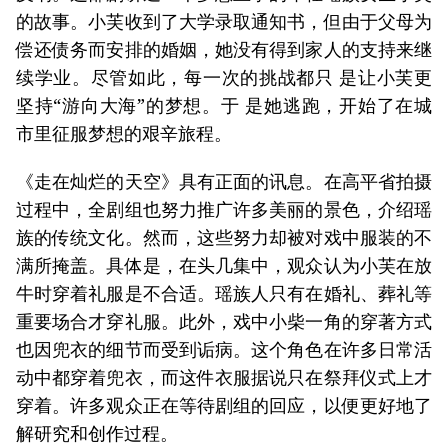
的故事。小芙收到了大学录取通知书，但由于父母为
偿还债务而安排的婚姻，她没有得到家人的支持来继
续学业。尽管如此，每一次的挑战都只 是让小芙更
坚持“游向大海”的梦想。于 是她逃跑，开始了在城
市里征服梦想的艰辛旅程。
《走在灿烂的天空》具有正面的讯息。在高平省拍摄
过程中，全剧组也努力推广许多美丽的景色，介绍瑶
族的传统文化。然而，这些努力却被对戏中服装的不
满所掩盖。具体是，在头几集中，观众认为小芙在放
牛时穿着礼服是不合适。瑶族人只有在婚礼、葬礼等
重要场合才穿礼服。此外，戏中小柴一角的穿著方式
也因兜衣的细节而受到诟病。这个角色在许多日常活
动中都穿着兜衣，而这件衣服据说只在祭拜仪式上才
穿着。许多观众正在等待剧组的回应，以便更好地了
解研究和创作过程。